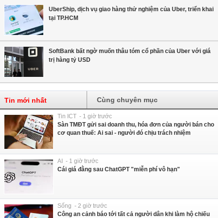
UberShip, dịch vụ giao hàng thử nghiệm của Uber, triển khai
tại TP.HCM
SoftBank bất ngờ muốn thâu tóm cổ phần của Uber với giá
trị hàng tỷ USD
Cùng chuyên mục
Tin mới nhất
Tin ICT - 1 giờ trước
Sàn TMĐT gửi sai doanh thu, hóa đơn của người bán cho
cơ quan thuế: Ai sai - người đó chịu trách nhiệm
AI - 1 giờ trước
Cái giá đằng sau ChatGPT "miễn phí vô hạn"
Sống - 2 giờ trước
Công an cảnh báo tới tất cả người dân khi làm hộ chiếu