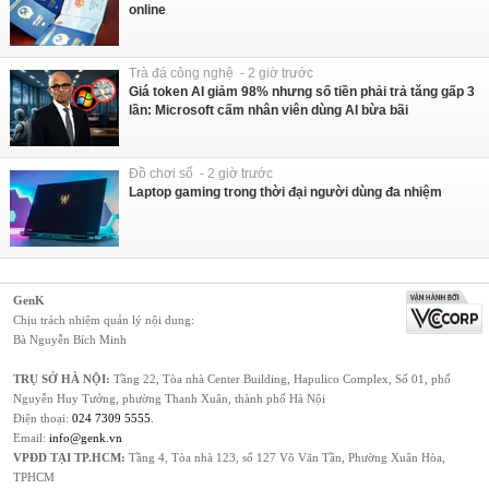
online
Trà đá công nghệ - 2 giờ trước
Giá token AI giảm 98% nhưng số tiền phải trả tăng gấp 3
lần: Microsoft cấm nhân viên dùng AI bừa bãi
Đồ chơi số - 2 giờ trước
Laptop gaming trong thời đại người dùng đa nhiệm
GenK
Chịu trách nhiệm quản lý nội dung:
Bà Nguyễn Bích Minh
TRỤ SỞ HÀ NỘI:
Tầng 22, Tòa nhà Center Building, Hapulico Complex, Số 01, phố
Nguyễn Huy Tưởng, phường Thanh Xuân, thành phố Hà Nội
Điện thoại:
024 7309 5555
.
Email:
info@genk.vn
VPĐD TẠI TP.HCM:
Tầng 4, Tòa nhà 123, số 127 Võ Văn Tần, Phường Xuân Hòa,
TPHCM