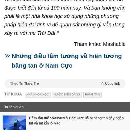
được biết đến từ cả 100 năm nay.
Và bạn không cần
phải là một nhà khoa học sử dụng những phương
pháp hiện đại tinh vi để quan sát những gì vẫn đang
xảy ra với mẹ Trái Đất."
Tham khảo: Mashable
Những điều lầm tưởng về hiện tương
băng tan ở Nam Cực
Theo
Trí Thức Trẻ
Copy link
TỪ KHÓA
NHÀ KHOA HỌC
NƯỚC BIỂN DÂNG
BĂNG TAN
Tin liên quan
Hầm tận thế Svalbard ở Bắc Cực đã bị băng tan gây ngập
lụt và bịt kín lối vào