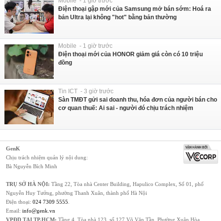
Mobile - 1 giờ trước
Điện thoại gập mới của Samsung mở bán sớm: Hoá ra
bản Ultra lại không "hot" bằng bản thường
Mobile - 1 giờ trước
Điện thoại mới của HONOR giảm giá còn có 10 triệu
đồng
Tin ICT - 3 giờ trước
Sàn TMĐT gửi sai doanh thu, hóa đơn của người bán cho
cơ quan thuế: Ai sai - người đó chịu trách nhiệm
GenK
Chịu trách nhiệm quản lý nội dung:
Bà Nguyễn Bích Minh
TRỤ SỞ HÀ NỘI:
Tầng 22, Tòa nhà Center Building, Hapulico Complex, Số 01, phố
Nguyễn Huy Tưởng, phường Thanh Xuân, thành phố Hà Nội
Điện thoại:
024 7309 5555
.
Email:
info@genk.vn
VPĐD TẠI TP.HCM:
Tầng 4, Tòa nhà 123, số 127 Võ Văn Tần, Phường Xuân Hòa,