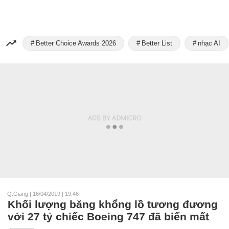
Better Choice Awards 2026
Better List
nhạc AI
Q.Giang
|
16/04/2019 | 19:46
Khối lượng băng khổng lồ tương đương
với 27 tỷ chiếc Boeing 747 đã biến mất