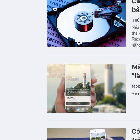
Cá
bằ
Thủ
Nếu 
thể 
Reco
năn
Mà
"l
Mobi
Và 
Có