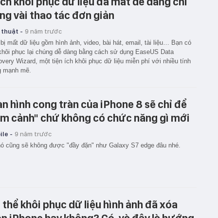
ch khôi phục dữ liệu đã mất dễ dàng chỉ
ng vài thao tác đơn giản
 thuật -
9 năm trước
bị mất dữ liệu gồm hình ảnh, video, bài hát, email, tài liệu… Bạn có
khôi phục lại chúng dễ dàng bằng cách sử dụng EaseUS Data
very Wizard, một tiện ích khôi phục dữ liệu miễn phí với nhiều tính
g mạnh mẽ.
n hình cong tràn của iPhone 8 sẽ chỉ để
àm cảnh" chứ không có chức năng gì mới
le -
9 năm trước
nó cũng sẽ không được "đầy đặn" như Galaxy S7 edge đâu nhé.
 thể khôi phục dữ liệu hình ảnh đã xóa