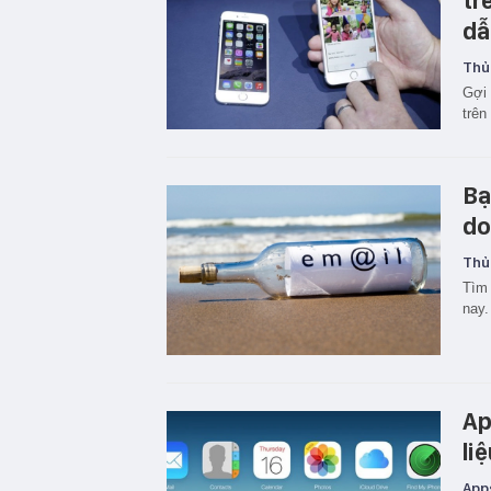
tr
dẫ
Thủ
Gợi 
trên
Bạ
do
Thủ
Tìm 
nay.
Ap
li
App