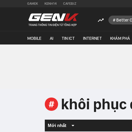
GAMEK
KENH14
CAFEBIZ
Better 
MOBILE
AI
TIN ICT
INTERNET
KHÁM PHÁ
khôi phục 
#
Mới nhất