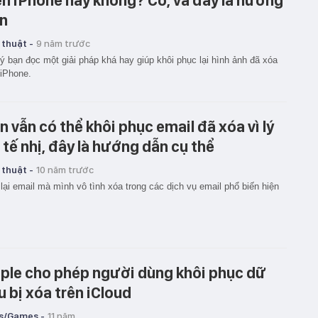
ên iPhone hay không? Có, và đây là hướng
n
 thuật -
9 năm trước
ý bạn đọc một giải pháp khá hay giúp khôi phục lại hình ảnh đã xóa
 iPhone.
n vẫn có thể khôi phục email đã xóa vì lý
 tế nhị, đây là hướng dẫn cụ thể
 thuật -
10 năm trước
lại email mà mình vô tình xóa trong các dịch vụ email phổ biến hiện
ple cho phép người dùng khôi phục dữ
ệu bị xóa trên iCloud
s/Games -
11 năm