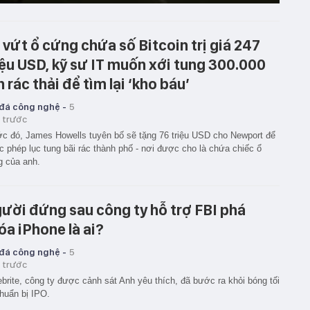
 vứt ổ cứng chứa số Bitcoin trị giá 247
iệu USD, kỹ sư IT muốn xới tung 300.000
n rác thải để tìm lại ‘kho báu’
 đá công nghệ -
5
 trước
c đó, James Howells tuyên bố sẽ tặng 76 triệu USD cho Newport để
 phép lục tung bãi rác thành phố - nơi được cho là chứa chiếc ổ
 của anh.
ười đứng sau công ty hỗ trợ FBI phá
óa iPhone là ai?
 đá công nghệ -
5
 trước
ebrite, công ty được cảnh sát Anh yêu thích, đã bước ra khỏi bóng tối
huẩn bị IPO.