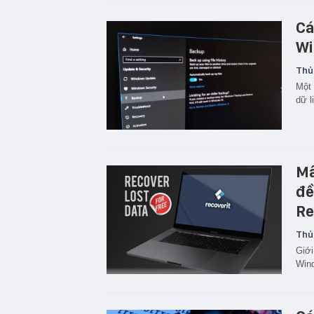
Cá
Wi
Thủ
Một 
dữ l
Mấ
đề
Re
Thủ
Giới
Win