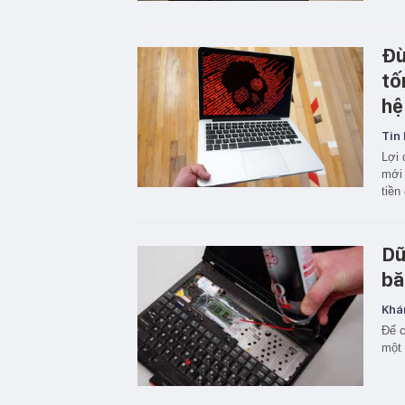
Đừ
tố
hệ
Tin 
Lợi 
mới 
tiền
Dữ
bă
Khá
Để c
một 