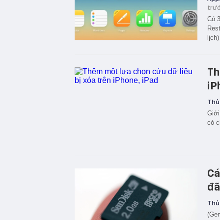
trư
Có 3
Rest
lịch)
Th
iP
Thủ
Giới
có c
Cá
đã
Thủ
(Gen