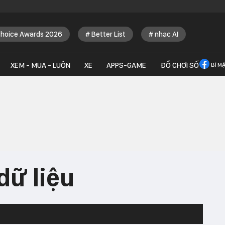
Choice Awards 2026
Better List
nhạc AI
XEM - MUA - LUÔN
XE
APPS-GAME
ĐỒ CHƠI SỐ
BÍ M
dữ liệu