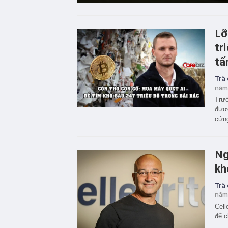
Lỡ
tr
tấ
Trà
năm
Trướ
được
cứng
Ng
kh
Trà
năm
Cell
để c