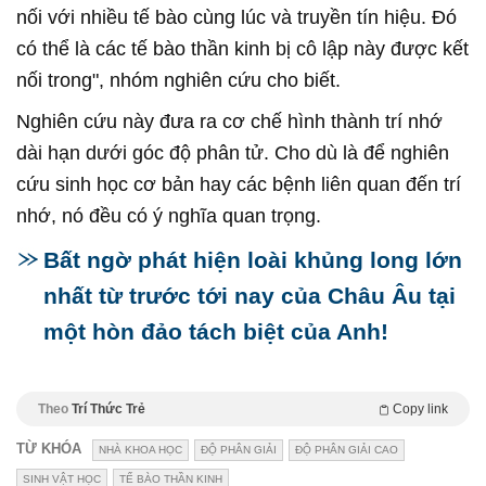
nối với nhiều tế bào cùng lúc và truyền tín hiệu. Đó
có thể là các tế bào thần kinh bị cô lập này được kết
nối trong", nhóm nghiên cứu cho biết.
Nghiên cứu này đưa ra cơ chế hình thành trí nhớ
dài hạn dưới góc độ phân tử. Cho dù là để nghiên
cứu sinh học cơ bản hay các bệnh liên quan đến trí
nhớ, nó đều có ý nghĩa quan trọng.
Bất ngờ phát hiện loài khủng long lớn
nhất từ trước tới nay của Châu Âu tại
một hòn đảo tách biệt của Anh!
Theo
Trí Thức Trẻ
Copy link
TỪ KHÓA
NHÀ KHOA HỌC
ĐỘ PHÂN GIẢI
ĐỘ PHÂN GIẢI CAO
SINH VẬT HỌC
TẾ BÀO THẦN KINH