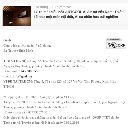
Gia dụng - 13 giờ trước
LG ra mắt điều hòa ARTCOOL AI Air tại Việt Nam: Thiết
kế như một món nội thất, AI cá nhân hóa trải nghiệm
GenK
Chịu trách nhiệm quản lý nội dung:
Bà Nguyễn Bích Minh
TRỤ SỞ HÀ NỘI:
Tầng 22, Tòa nhà Center Building, Hapulico Complex, Số 01, phố
Nguyễn Huy Tưởng, phường Thanh Xuân, thành phố Hà Nội
Điện thoại:
024 7309 5555
.
Email:
info@genk.vn
VPĐD TẠI TP.HCM:
Tầng 4, Tòa nhà 123, số 127 Võ Văn Tần, Phường Xuân Hòa,
TPHCM
© Copyright 2010 - 2026 - Công ty Cổ phần VCCorp
Tầng 17, 19, 20, 21 Toà nhà Center Building - Hapulico Complex, Số 01, phố Nguyễn Huy
Tưởng, phường Thanh Xuân, thành phố Hà Nội
Hỗ trợ quảng cáo:
02473007108
Giấy phép thiết lập trang thông tin điện tử tổng hợp trên mạng số 460/GP-TTĐT do Sở
Thông tin và Truyền thông Hà Nội cấp ngày 03/02/2016