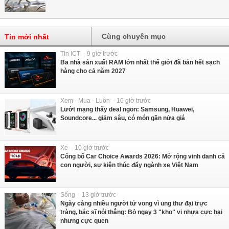
Cùng chuyên mục
Tin mới nhất
Tin ICT - 9 giờ trước
Ba nhà sản xuất RAM lớn nhất thế giới đã bán hết sạch
hàng cho cả năm 2027
Xem - Mua - Luôn - 10 giờ trước
Lướt mạng thấy deal ngon: Samsung, Huawei,
Soundcore... giảm sâu, có món gần nửa giá
Xe - 10 giờ trước
Công bố Car Choice Awards 2026: Mở rộng vinh danh cả
con người, sự kiện thúc đẩy ngành xe Việt Nam
Sống - 13 giờ trước
Ngày càng nhiều người tử vong vì ung thư đại trực
tràng, bác sĩ nói thẳng: Bỏ ngay 3 "kho" vi nhựa cực hại
nhưng cực quen