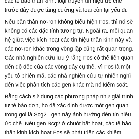
các tế bào thần kinh: loại truyền tín hiệu ức chế
trước đây được tăng cường và loại còn lại yếu đi.
Nếu bản thân nơ-ron không biểu hiện Fos, thì nó sẽ
không có các đặc tính tương tự. Ngoài ra, mối quan
hệ giữa việc kích hoạt các tín hiệu thần kinh này và
các nơ-ron khác trong vòng lặp cũng rất quan trọng.
Các nhà nghiên cứu lưu ý rằng Fos có thể liên quan
đến độ dẻo của các vòng dây cụ thể. Vì Fos là một
yếu tố phiên mã, các nhà nghiên cứu tự nhiên nghĩ
đến việc phân tích các gen khác mà nó kiểm soát.
Bằng cách sử dụng các phương pháp như giải trình
tự tế bào đơn, họ đã xác định được một gen quan
trọng gọi là Scg2 , gen này ảnh hưởng đến tín hiệu
ức chế. Nếu gen Scg2 ở chuột bất hoạt, các tế bào
thần kinh kích hoạt Fos sẽ phát triển các khiếm