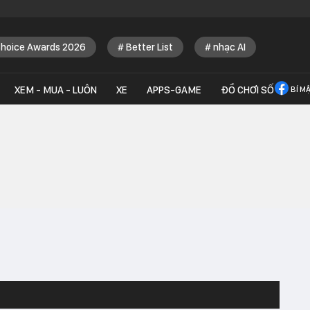
Choice Awards 2026
Better List
nhạc AI
XEM - MUA - LUÔN
XE
APPS-GAME
ĐỒ CHƠI SỐ
BÍ M