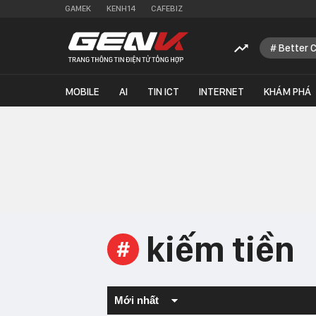
GAMEK
KENH14
CAFEBIZ
Better 
MOBILE
AI
TIN ICT
INTERNET
KHÁM PHÁ
kiếm tiền
#
Mới nhất