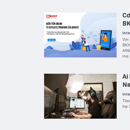
Cơ
BK
Inte
Với 
BKHO
Affi
mọi 
Ai
N
Inte
Theo
top 