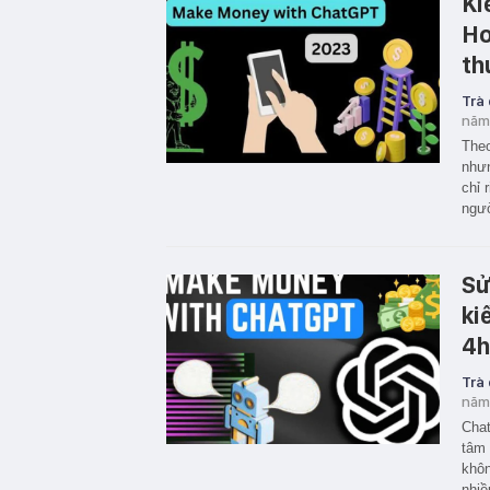
Ki
Ho
th
Trà
năm
Theo
nhưn
chỉ 
ngườ
Sử
ki
4h
Trà
năm
Chat
tâm 
khôn
nhiề