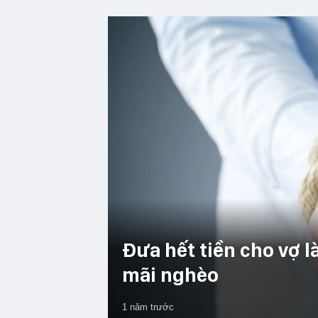
Đưa hết tiền cho vợ l
mãi nghèo
1 năm trước