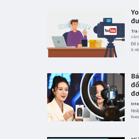
Yo
đư
Trà
năm
Để b
ít n
Bá
đồ
đơ
Inte
Nhiề
live