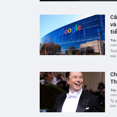
Câ
và
ti
Trà
năm
Trướ
mọi 
Ch
Th
Trà
năm
Tỷ p
tích