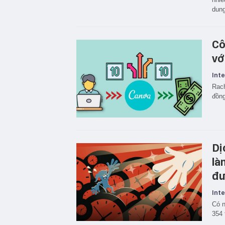
dung
Cô
vớ
Inte
Rach
đồng
Dị
là
đư
Inte
Có n
354 