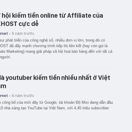
 hội kiếm tiền online từ Affiliate của
HOST cực dễ
rnet -
5 năm trước
sự phát triển của công nghệ số, nhiều đơn vị lớn, trong đó có
ST đã đẩy mạnh chương trình tiếp thị liên kết (hay còn gọi là
liate Marketing) mang giải pháp xã hội hoá bán hàng đến với tất cả
người.
 là youtuber kiếm tiền nhiều nhất ở Việt
am
rnet -
6 năm trước
 công bố của mới đây từ Google, tài khoản Độ Mixi đang dẫn đầu
10 nhà sáng tạo YouTube tại Việt Nam, với 4,45 triệu subscriber.