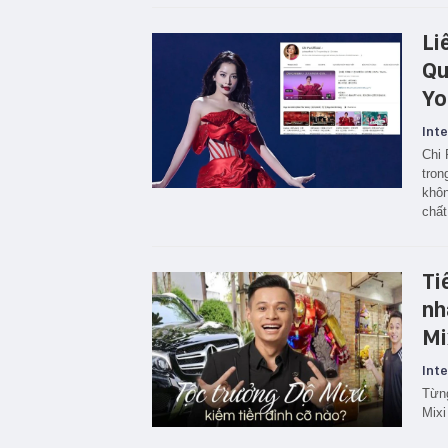
Li
Qu
Yo
Inte
Chi 
tron
khôn
chất
Ti
nh
Mi
Inte
Từng
Mixi