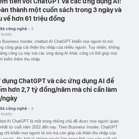
ếm tiền với ChatGPT và các ứng dụng AI:
àn thành một cuốn sách trong 3 ngày và
u về hơn 61 triệu đồng
 đá công nghệ -
3
 trước
 Business Insider, chatbot AI ChatGPT khiến mọi người tò mò
g cũng giúp cải thiện thu nhập của nhiều người. Tuy nhiên, không
riêng công cụ này mà các ứng dụng AI khác cũng có thể giúp mọi
i kiếm thêm thu nhập.
 dụng ChatGPT và các ứng dụng AI để
ếm hơn 2,7 tỷ đồng/năm mà chỉ cần làm
/ngày
 đá công nghệ -
3
 trước
bot AI ChatGPT là một trong những chủ đề được mọi người quan
nhất từ cuối năm 2022 đến nay. Theo Business Insider, ChatGPT
g chỉ khiến mọi người tò mò mà còn giúp cải thiện thu nhập của
u người, đặc biệt là những người làm trong lĩnh vực sản xuất nội