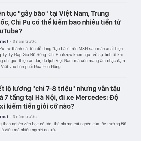
ên tục "gây bão" tại Việt Nam, Trung
ốc, Chi Pu có thể kiếm bao nhiêu tiền từ
uTube?
rnet -
3 năm trước
Pu trở thành cái tên dễ dàng "tạo bão" trên MXH sau màn xuất hiện
g Tỷ Tỷ Đạp Gió Rẽ Sóng. Chi Pu được khen ngợi về sự tinh tế khi
g chỉ giới thiệu áo dài, du lịch Việt Nam mà còn mang âm nhạc đậm
 Việt vào bản phối Đóa Hoa Hồng.
ết lộ lương "chỉ 7-8 triệu" nhưng vẫn tậu
à 7 tầng tại Hà Nội, đi xe Mercedes: Độ
xi kiếm tiền giỏi cỡ nào?
rnet -
3 năm trước
 than nghèo đến bạc cả tóc, thế nhưng cái nghèo của tộc trưởng Độ
 là điều mà nhiều người ao ước.