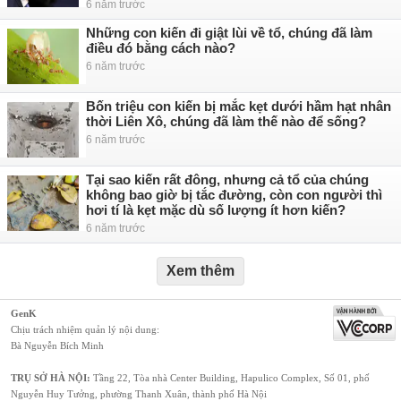
6 năm trước
Những con kiến đi giật lùi về tổ, chúng đã làm
điều đó bằng cách nào?
6 năm trước
Bốn triệu con kiến bị mắc kẹt dưới hầm hạt nhân
thời Liên Xô, chúng đã làm thế nào để sống?
6 năm trước
Tại sao kiến rất đông, nhưng cả tổ của chúng
không bao giờ bị tắc đường, còn con người thì
hơi tí là kẹt mặc dù số lượng ít hơn kiến?
6 năm trước
Xem thêm
GenK
Chịu trách nhiệm quản lý nội dung:
Bà Nguyễn Bích Minh
TRỤ SỞ HÀ NỘI:
Tầng 22, Tòa nhà Center Building, Hapulico Complex, Số 01, phố
Nguyễn Huy Tưởng, phường Thanh Xuân, thành phố Hà Nội