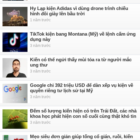
Hy Lạp kiện Adidas vì dùng drone trình chiếu
hình đôi giày lên bầu trời
1 năm trước
TikTok kiện bang Montana (Mỹ) về lệnh cấm ứng
dụng này
3 năm trước
Kiến có thể ngửi thấy mùi tỏa ra từ người mắc
ung thư
3 năm trước
Google chi 392 triệu USD để dàn xếp vụ kiện về
quyền riêng tư lịch sử tại Mỹ
3 năm trước
Đếm số lượng kiến hiện có trên Trái Đất, các nhà
khoa học phát hiện con số cuối cùng thật khó tin
3 năm trước
Mẹo siêu đơn giản giúp tống cổ gián, ruồi, kiến