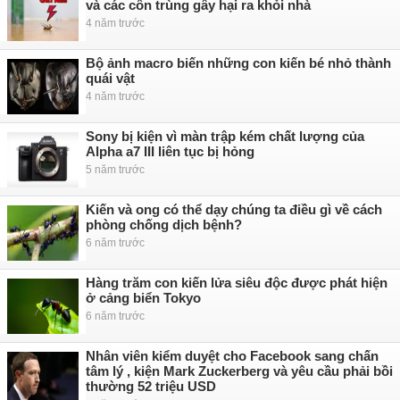
và các côn trùng gây hại ra khỏi nhà
4 năm trước
Bộ ảnh macro biến những con kiến bé nhỏ thành
quái vật
4 năm trước
Sony bị kiện vì màn trập kém chất lượng của
Alpha a7 III liên tục bị hỏng
5 năm trước
Kiến và ong có thể dạy chúng ta điều gì về cách
phòng chống dịch bệnh?
6 năm trước
Hàng trăm con kiến ​​lửa siêu độc được phát hiện
ở cảng biển Tokyo
6 năm trước
Nhân viên kiểm duyệt cho Facebook sang chấn
tâm lý , kiện Mark Zuckerberg và yêu cầu phải bồi
thường 52 triệu USD