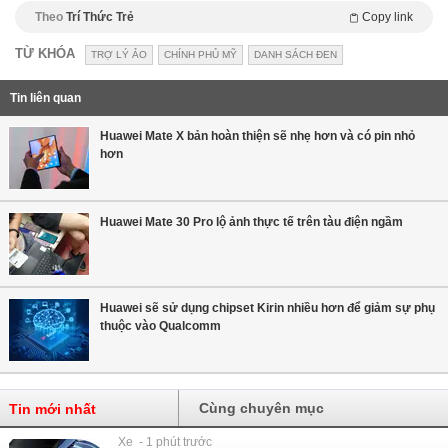
Theo
Trí Thức Trẻ
Copy link
TỪ KHÓA
TRỢ LÝ ẢO
CHÍNH PHỦ MỸ
DANH SÁCH ĐEN
Tin liên quan
Huawei Mate X bản hoàn thiện sẽ nhẹ hơn và có pin nhỏ
hơn
Huawei Mate 30 Pro lộ ảnh thực tế trên tàu điện ngầm
Huawei sẽ sử dụng chipset Kirin nhiều hơn để giảm sự phụ
thuộc vào Qualcomm
Cùng chuyên mục
Tin mới nhất
Xe - 1 phút trước