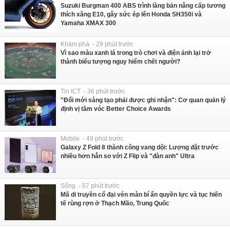
Suzuki Burgman 400 ABS trình làng bản nâng cấp tương
thích xăng E10, gây sức ép lên Honda SH350i và
Yamaha XMAX 300
Khám phá - 29 phút trước
Vì sao màu xanh lá trong trò chơi và điện ảnh lại trở
thành biểu tượng nguy hiểm chết người?
Tin ICT - 36 phút trước
"Đổi mới sáng tạo phải được ghi nhận": Cơ quan quản lý
định vị tầm vóc Better Choice Awards
Mobile - 49 phút trước
Galaxy Z Fold 8 thành công vang dội: Lượng đặt trước
nhiều hơn hẳn so với Z Flip và "đàn anh" Ultra
Sống - 57 phút trước
Mã di truyền cổ đại vén màn bí ẩn quyền lực và tục hiến
tế rùng rợn ở Thạch Mão, Trung Quốc