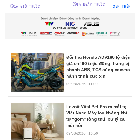
14 NGÀY TRƯỚC
16 GIỜ TRƯỚC
XEM THÊM
Đối thủ Honda ADV160 lộ diện
giá chỉ 60 triệu đồng, trang bị
phanh ABS, TCS cùng camera
hành trình cực xịn
09/08/2026 | 11:00
Levoit Vital Pet Pro ra mắt tại
Việt Nam: Máy lọc không khí
tự “gom” lông thú, xử lý cả
mùi hôi
09/08/2026 | 10:59