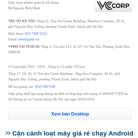
Chịu trách nhiệm quản lý nội dung:
Bà Nguyễn Bích Minh
TRỤ SỞ HÀ NỘI:
Tầng 22, Tòa nhà Center Building, Hapulico Complex, Số 01,
phố Nguyễn Huy Tưởng, phường Thanh Xuân, thành phố Hà Nội
Điện thoại:
024 7309 5555
.
Email:
info@genk.vn
VPĐD TẠI TP.HCM:
Tầng 4, Tòa nhà 123, số 127 Võ Văn Tần, Phường Xuân Hòa,
TPHCM
© Copyright 2010 - 2026 - Công ty Cổ phần VCCorp
Tầng 17, 19, 20, 21 Toà nhà Center Building - Hapulico Complex, Số 01, phố
Nguyễn Huy Tưởng, phường Thanh Xuân, thành phố Hà Nội
Hỗ trợ quảng cáo:
02473007108
Giấy phép thiết lập trang thông tin điện tử tổng hợp trên mạng số 460/GP-TTĐT do
Sở Thông tin và Truyền thông Hà Nội cấp ngày 03/02/2016
Xem bản Desktop
Cận cảnh loạt máy giá rẻ chạy Android