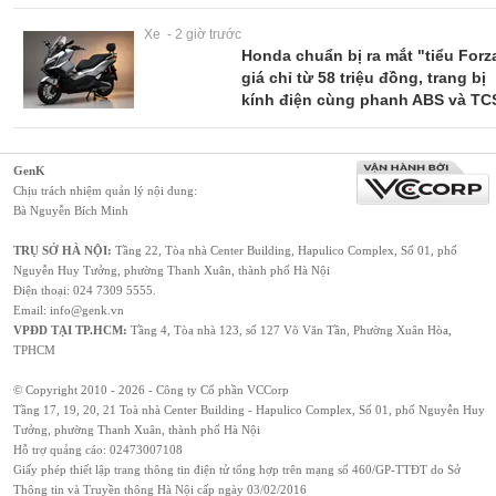
Xe - 2 giờ trước
Honda chuẩn bị ra mắt "tiểu Forz
giá chỉ từ 58 triệu đồng, trang bị
kính điện cùng phanh ABS và TC
GenK
Chịu trách nhiệm quản lý nội dung:
Bà Nguyễn Bích Minh
TRỤ SỞ HÀ NỘI:
Tầng 22, Tòa nhà Center Building, Hapulico Complex, Số 01, phố
Nguyễn Huy Tưởng, phường Thanh Xuân, thành phố Hà Nội
Điện thoại:
024 7309 5555
.
Email:
info@genk.vn
VPĐD TẠI TP.HCM:
Tầng 4, Tòa nhà 123, số 127 Võ Văn Tần, Phường Xuân Hòa,
TPHCM
© Copyright 2010 - 2026 - Công ty Cổ phần VCCorp
Tầng 17, 19, 20, 21 Toà nhà Center Building - Hapulico Complex, Số 01, phố Nguyễn Huy
Tưởng, phường Thanh Xuân, thành phố Hà Nội
Hỗ trợ quảng cáo:
02473007108
Giấy phép thiết lập trang thông tin điện tử tổng hợp trên mạng số 460/GP-TTĐT do Sở
Thông tin và Truyền thông Hà Nội cấp ngày 03/02/2016