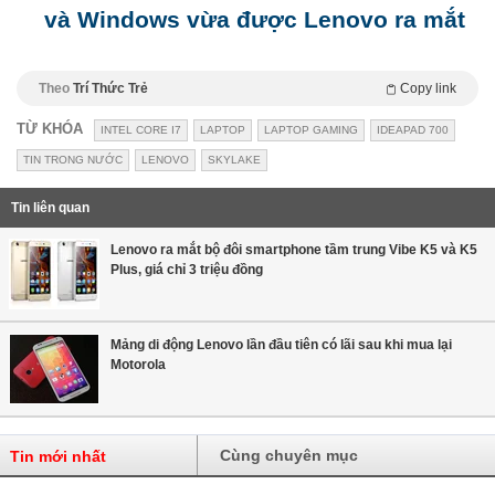
và Windows vừa được Lenovo ra mắt
Theo
Trí Thức Trẻ
Copy link
TỪ KHÓA
INTEL CORE I7
LAPTOP
LAPTOP GAMING
IDEAPAD 700
TIN TRONG NƯỚC
LENOVO
SKYLAKE
Tin liên quan
Lenovo ra mắt bộ đôi smartphone tầm trung Vibe K5 và K5
Plus, giá chỉ 3 triệu đồng
Mảng di động Lenovo lần đầu tiên có lãi sau khi mua lại
Motorola
Cùng chuyên mục
Tin mới nhất