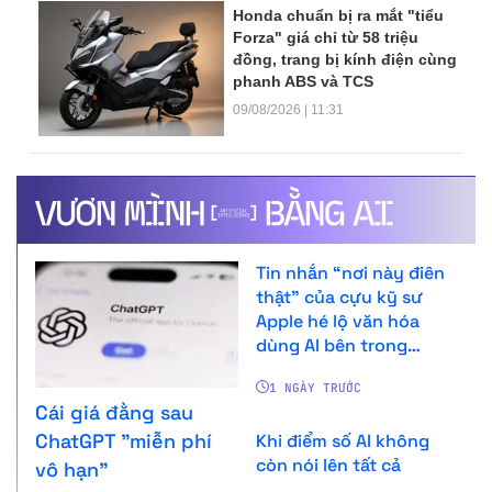
Honda chuẩn bị ra mắt "tiểu
Forza" giá chỉ từ 58 triệu
đồng, trang bị kính điện cùng
phanh ABS và TCS
09/08/2026 | 11:31
Tin nhắn “nơi này điên
thật” của cựu kỹ sư
Apple hé lộ văn hóa
dùng AI bên trong
OpenAI
1 NGÀY TRƯỚC
Cái giá đằng sau
ChatGPT "miễn phí
Khi điểm số AI không
còn nói lên tất cả
vô hạn"