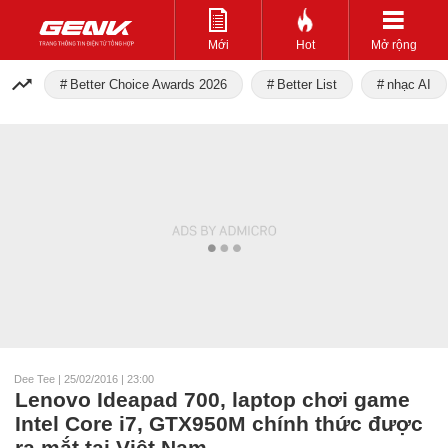
Mới
Hot
Mở rộng
Better Choice Awards 2026
Better List
nhạc AI
Dee Tee
|
25/02/2016 | 23:00
Lenovo Ideapad 700, laptop chơi game
Intel Core i7, GTX950M chính thức được
ra mắt tại Việt Nam