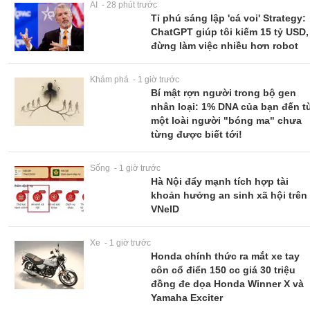
AI - 28 phút trước
Tỉ phú sáng lập 'cá voi' Strategy:
ChatGPT giúp tôi kiếm 15 tỷ USD,
đừng làm việc nhiều hơn robot
Khám phá - 1 giờ trước
Bí mật rợn người trong bộ gen
nhân loại: 1% DNA của bạn đến t
một loài người "bóng ma" chưa
từng được biết tới!
Sống - 1 giờ trước
Hà Nội đẩy mạnh tích hợp tài
khoản hưởng an sinh xã hội trên
VNeID
Xe - 1 giờ trước
Honda chính thức ra mắt xe tay
côn cổ điển 150 cc giá 30 triệu
đồng đe dọa Honda Winner X và
Yamaha Exciter