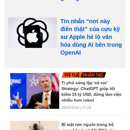
Tin nhắn “nơi này
điên thật” của cựu kỹ
sư Apple hé lộ văn
hóa dùng AI bên trong
OpenAI
Dòng tin trang chủ
Tỉ phú sáng lập 'cá voi'
Strategy: ChatGPT giúp tôi
kiếm 15 tỷ USD, đừng làm việc
nhiều hơn robot
09/08/2026 | 13:28
Bí mật rợn người trong bộ