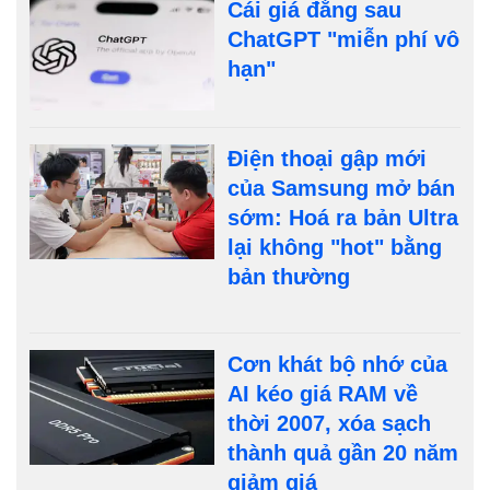
Cái giá đằng sau
ChatGPT "miễn phí vô
hạn"
Điện thoại gập mới
của Samsung mở bán
sớm: Hoá ra bản Ultra
lại không "hot" bằng
bản thường
Cơn khát bộ nhớ của
AI kéo giá RAM về
thời 2007, xóa sạch
thành quả gần 20 năm
giảm giá