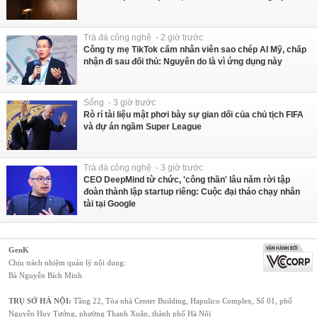
Trà đá công nghệ - 2 giờ trước
Công ty mẹ TikTok cấm nhân viên sao chép AI Mỹ, chấp
nhận đi sau đối thủ: Nguyên do là vì ứng dụng này
Sống - 3 giờ trước
Rò rỉ tài liệu mật phơi bày sự gian dối của chủ tịch FIFA
và dự án ngầm Super League
Trà đá công nghệ - 3 giờ trước
CEO DeepMind từ chức, 'công thần' lâu năm rời tập
đoàn thành lập startup riêng: Cuộc đại tháo chạy nhân
tài tại Google
GenK
Chịu trách nhiệm quản lý nội dung:
Bà Nguyễn Bích Minh
TRỤ SỞ HÀ NỘI:
Tầng 22, Tòa nhà Center Building, Hapulico Complex, Số 01, phố
Nguyễn Huy Tưởng, phường Thanh Xuân, thành phố Hà Nội