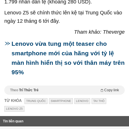
1.799 nhân dân tệ (khoảng 280 USD).
Lenovo Z5 sẽ chính thức lên kệ tại Trung Quốc vào
ngày 12 tháng 6 tới đây.
Tham khảo: Theverge
Lenovo vừa tung một teaser cho
smartphone mới của hãng với tỷ lệ
màn hình hiển thị so với thân máy trên
95%
Theo
Trí Thức Trẻ
Copy link
TỪ KHÓA
TRUNG QUỐC
SMARTPHONE
LENOVO
TAI THỎ
LENOVO Z5
Tin liên quan