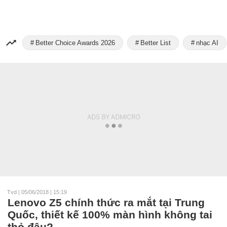
Better Choice Awards 2026
Better List
nhạc AI
Tvd
|
05/06/2018 | 15:19
Lenovo Z5 chính thức ra mắt tại Trung
Quốc, thiết kế 100% màn hình không tai
thỏ đâu?