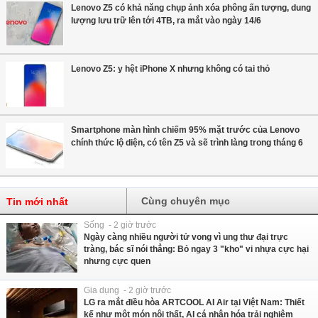
Lenovo Z5 có khả năng chụp ảnh xóa phông ấn tượng, dung
lượng lưu trữ lên tới 4TB, ra mắt vào ngày 14/6
Lenovo Z5: y hệt iPhone X nhưng không có tai thỏ
Smartphone màn hình chiếm 95% mặt trước của Lenovo
chính thức lộ diện, có tên Z5 và sẽ trình làng trong tháng 6
Cùng chuyên mục
Tin mới nhất
Sống - 2 giờ trước
Ngày càng nhiều người tử vong vì ung thư đại trực
tràng, bác sĩ nói thẳng: Bỏ ngay 3 "kho" vi nhựa cực hại
nhưng cực quen
Gia dụng - 2 giờ trước
LG ra mắt điều hòa ARTCOOL AI Air tại Việt Nam: Thiết
kế như một món nội thất, AI cá nhân hóa trải nghiệm