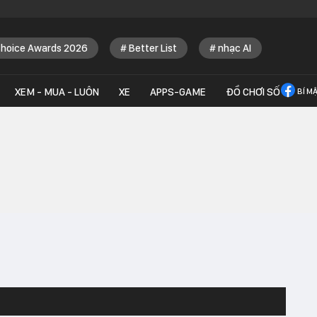
Choice Awards 2026
Better List
nhạc AI
XEM - MUA - LUÔN
XE
APPS-GAME
ĐỒ CHƠI SỐ
BÍ M