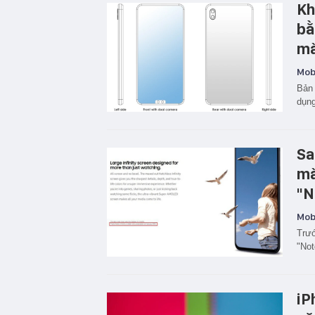
Kh
bằ
mà
Mobi
Bản 
dụng
Sa
mà
"N
Mobi
Trướ
"Not
iP