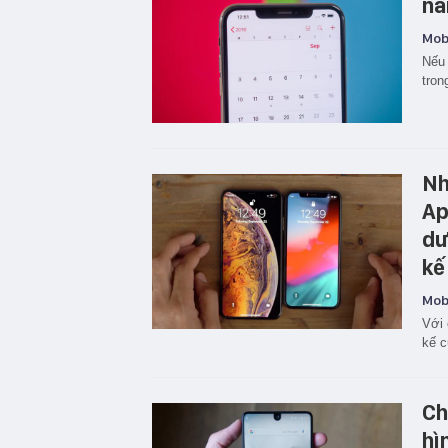
nă
Mobi
Nếu 
tron
Nh
Ap
dư
kế
Mobi
Với 
kế c
Ch
hì