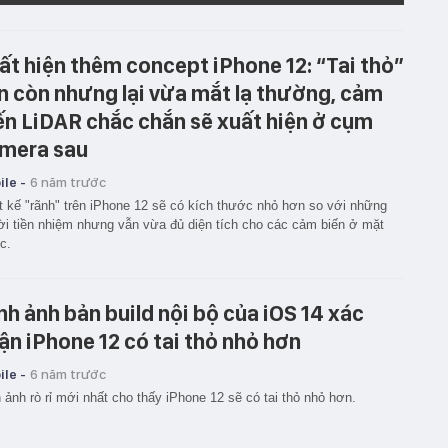
ất hiện thêm concept iPhone 12: “Tai thỏ”
n còn nhưng lại vừa mắt lạ thường, cảm
ến LiDAR chắc chắn sẽ xuất hiện ở cụm
mera sau
le -
6 năm trước
t kế "rãnh" trên iPhone 12 sẽ có kích thước nhỏ hơn so với những
i tiền nhiệm nhưng vẫn vừa đủ diện tích cho các cảm biến ở mặt
c.
nh ảnh bản build nội bộ của iOS 14 xác
ận iPhone 12 có tai thỏ nhỏ hơn
le -
6 năm trước
 ảnh rò rỉ mới nhất cho thấy iPhone 12 sẽ có tai thỏ nhỏ hơn.