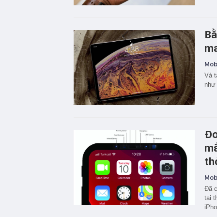
Bằ
ma
Mobi
Và t
như 
Đo
mắ
th
Mobi
Đã c
tai 
iPho