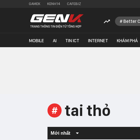
GAMEK
KENH14
CAFEBIZ
Better 
MOBILE
AI
TIN ICT
INTERNET
KHÁM PHÁ
tai thỏ
#
Mới nhất