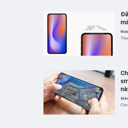
Đâ
mà
Mobi
Theo
Ch
sm
nà
Điện
Chơi