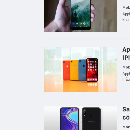
Mobi
Apple
khai 
Ap
iP
Mobi
Appl
mẫu 
Sa
có
Mobi