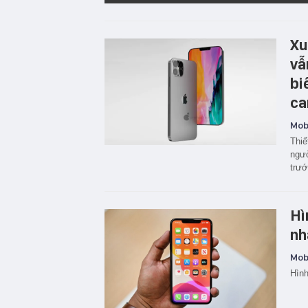
Xu
vẫ
bi
ca
Mobi
Thiế
ngườ
trướ
Hì
nh
Mobi
Hình