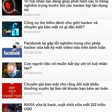
Trí tuệ nhân tạo đang giúp phát hiện các lỗ hổng
nghiêm trọng trước khi các hacker kịp tận dụng
nó
9 năm trước
Công cụ tìm kiếm dành cho giới hacker và
chuyên gia bảo mật có gì đặc biệt?
9 năm trước
Facebook lại gặp lỗi nghiêm trọng cho phép
hacker xóa bất kỳ một video nào trên bình luận
10 năm trước
Con người liệu có muốn bắt tay với trí tuệ nhân
tạo?
10 năm trước
Chuyên gia bảo mật cho rằng đổi mật khẩu
thường xuyên lại làm tài khoản bạn kém an toàn
10 năm trước
NASA vừa bị hack, suýt chút nữa mất 222 triệu
USD