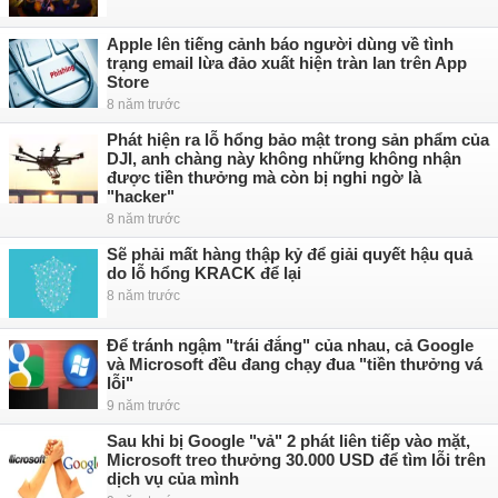
Apple lên tiếng cảnh báo người dùng về tình
trạng email lừa đảo xuất hiện tràn lan trên App
Store
8 năm trước
Phát hiện ra lỗ hổng bảo mật trong sản phẩm của
DJI, anh chàng này không những không nhận
được tiền thưởng mà còn bị nghi ngờ là
"hacker"
8 năm trước
Sẽ phải mất hàng thập kỷ để giải quyết hậu quả
do lỗ hổng KRACK để lại
8 năm trước
Để tránh ngậm "trái đắng" của nhau, cả Google
và Microsoft đều đang chạy đua "tiền thưởng vá
lỗi"
9 năm trước
Sau khi bị Google "vả" 2 phát liên tiếp vào mặt,
Microsoft treo thưởng 30.000 USD để tìm lỗi trên
dịch vụ của mình