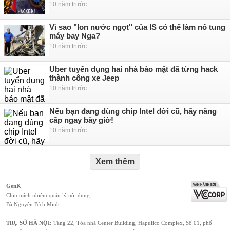
10 năm trước
Vì sao "lon nước ngọt" của IS có thể làm nổ tung
máy bay Nga?
10 năm trước
Uber tuyển dụng hai nhà bảo mật đã từng hack
thành công xe Jeep
10 năm trước
Nếu bạn đang dùng chip Intel đời cũ, hãy nâng
cấp ngay bây giờ!
10 năm trước
Xem thêm
GenK
Chịu trách nhiệm quản lý nội dung:
Bà Nguyễn Bích Minh
TRỤ SỞ HÀ NỘI:
Tầng 22, Tòa nhà Center Building, Hapulico Complex, Số 01, phố