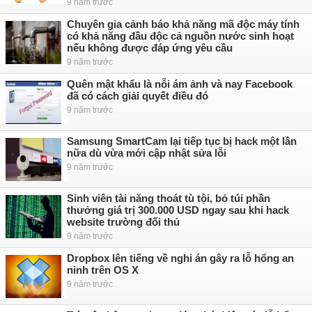
9 năm trước
Chuyên gia cảnh báo khả năng mã độc máy tính
có khả năng đầu độc cả nguồn nước sinh hoạt
nếu không được đáp ứng yêu cầu
9 năm trước
Quên mật khẩu là nỗi ám ảnh và nay Facebook
đã có cách giải quyết điều đó
9 năm trước
Samsung SmartCam lại tiếp tục bị hack một lần
nữa dù vừa mới cập nhật sửa lỗi
9 năm trước
Sinh viên tài năng thoát tù tội, bỏ túi phần
thưởng giá trị 300.000 USD ngay sau khi hack
website trường đối thủ
9 năm trước
Dropbox lên tiếng về nghi án gây ra lỗ hổng an
ninh trên OS X
9 năm trước