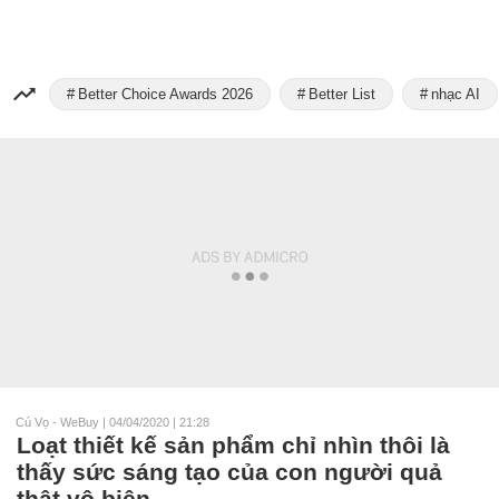
Better Choice Awards 2026
Better List
nhạc AI
Cú Vọ - WeBuy
|
04/04/2020 | 21:28
Loạt thiết kế sản phẩm chỉ nhìn thôi là
thấy sức sáng tạo của con người quả
thật vô biên