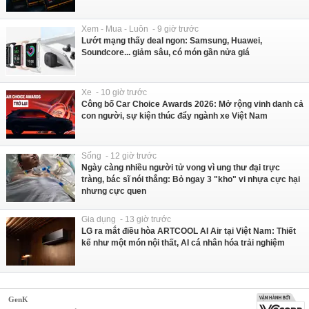
Xem - Mua - Luôn - 9 giờ trước
Lướt mạng thấy deal ngon: Samsung, Huawei,
Soundcore... giảm sâu, có món gần nửa giá
Xe - 10 giờ trước
Công bố Car Choice Awards 2026: Mở rộng vinh danh cả
con người, sự kiện thúc đẩy ngành xe Việt Nam
Sống - 12 giờ trước
Ngày càng nhiều người tử vong vì ung thư đại trực
tràng, bác sĩ nói thẳng: Bỏ ngay 3 "kho" vi nhựa cực hại
nhưng cực quen
Gia dụng - 13 giờ trước
LG ra mắt điều hòa ARTCOOL AI Air tại Việt Nam: Thiết
kế như một món nội thất, AI cá nhân hóa trải nghiệm
GenK