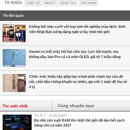
TỪ KHÓA
THIẾT KẾ
WEBUY
SÁNG TẠO
SẢN PHẨM
Tin liên quan
Không thể nhịn cười với loạt ảnh tốt nghiệp mùa dịch: Sinh
viên Nhật Bản xứng đáng ngôi vị lầy nhất thế giới
Xiaomi ra mắt máy hút bụi cầm tay: Lực hút mạnh, sạc
không dây, bản Pro có cả màn OLED, giá từ 7 triệu đồng
Chiếc móc khóa này giúp bạn tránh phải chạm tay vào đồ
vật, chất liệu chống khuẩn tự nhiên, gọi vốn 1 tuần đã thu về
4 tỷ
Cùng chuyên mục
Tin mới nhất
Tin ICT - 8 giờ trước
Ba nhà sản xuất RAM lớn nhất thế giới đã bán hết sạch
hàng cho cả năm 2027