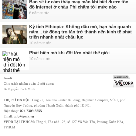
Bạn sẽ tự cảm thấy may mắn khi biết được tốc
độ Internet ở châu Phi chậm tới mức nào
8 năm trước
Kỳ tích Ethiopia: Không dầu mỏ, hạn hán quanh
năm... từ đống tro tàn trở thành nền kinh tế phát
triển nhanh nhất châu lục
10 năm trước
Phát hiện mỏ khí đốt lớn nhất thế giới
10 năm trước
GenK
Chịu trách nhiệm quản lý nội dung:
Bà Nguyễn Bích Minh
TRỤ SỞ HÀ NỘI:
Tầng 22, Tòa nhà Center Building, Hapulico Complex, Số 01, phố
Nguyễn Huy Tưởng, phường Thanh Xuân, thành phố Hà Nội
Điện thoại:
024 7309 5555
.
Email:
info@genk.vn
VPĐD TẠI TP.HCM:
Tầng 4, Tòa nhà 123, số 127 Võ Văn Tần, Phường Xuân Hòa,
TPHCM