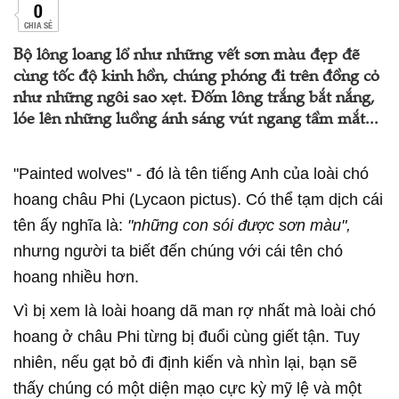
0
CHIA SẺ
Bộ lông loang lổ như những vết sơn màu đẹp đẽ
cùng tốc độ kinh hồn, chúng phóng đi trên đồng cỏ
như những ngôi sao xẹt. Đốm lông trắng bắt nắng,
lóe lên những luồng ánh sáng vút ngang tầm mắt...
"Painted wolves" - đó là tên tiếng Anh của loài chó
hoang châu Phi (Lycaon pictus). Có thể tạm dịch cái
tên ấy nghĩa là:
"những con sói được sơn màu",
nhưng người ta biết đến chúng với cái tên chó
hoang nhiều hơn.
Vì bị xem là loài hoang dã man rợ nhất mà loài chó
hoang ở châu Phi từng bị đuổi cùng giết tận. Tuy
nhiên, nếu gạt bỏ đi định kiến và nhìn lại, bạn sẽ
thấy chúng có một diện mạo cực kỳ mỹ lệ và một