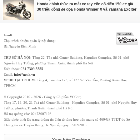
Honda chính thức ra mắt xe tay côn cổ điển 150 cc giá
30 triệu đồng đe dọa Honda Winner X và Yamaha Exciter
GenK
Chịu trách nhiệm quản lý nội dung:
Bà Nguyễn Bích Minh
TRỤ SỞ HÀ NỘI:
Tầng 22, Tòa nhà Center Building, Hapulico Complex, Số 01, phố
Nguyễn Huy Tưởng, phường Thanh Xuân, thành phố Hà Nội
Điện thoại:
024 7309 5555
.
Email:
info@genk.vn
VPĐD TẠI TP.HCM:
Tầng 4, Tòa nhà 123, số 127 Võ Văn Tần, Phường Xuân Hòa,
TPHCM
© Copyright 2010 - 2026 - Công ty Cổ phần VCCorp
Tầng 17, 19, 20, 21 Toà nhà Center Building - Hapulico Complex, Số 01, phố Nguyễn Huy
Tưởng, phường Thanh Xuân, thành phố Hà Nội
Hỗ trợ quảng cáo:
02473007108
Giấy phép thiết lập trang thông tin điện tử tổng hợp trên mạng số 460/GP-TTĐT do Sở
Thông tin và Truyền thông Hà Nội cấp ngày 03/02/2016
Xem bản Desktop