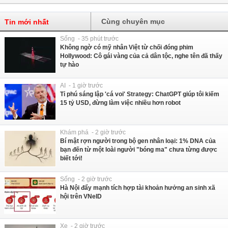
Cùng chuyên mục
Tin mới nhất
Sống - 35 phút trước
Không ngờ có mỹ nhân Việt từ chối đóng phim
Hollywood: Cô gái vàng của cả dân tộc, nghe tên đã thấy
tự hào
AI - 1 giờ trước
Tỉ phú sáng lập 'cá voi' Strategy: ChatGPT giúp tôi kiếm
15 tỷ USD, đừng làm việc nhiều hơn robot
Khám phá - 2 giờ trước
Bí mật rợn người trong bộ gen nhân loại: 1% DNA của
bạn đến từ một loài người "bóng ma" chưa từng được
biết tới!
Sống - 2 giờ trước
Hà Nội đẩy mạnh tích hợp tài khoản hưởng an sinh xã
hội trên VNeID
Xe - 2 giờ trước