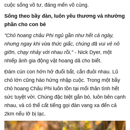
cuộc sống vô tư, đáng mến vô cùng.
Sống theo bầy đàn, luôn yêu thương và nhường
phần cho con bé
"Chó hoang châu Phi ngủ gần như hết cả ngày,
nhưng ngay khi vừa thức giấc, chúng đã vui vẻ nô
giỡn, chạy nhảy với nhau rồi,"
- Nick Dyer, một
nhiếp ảnh gia động vật hoang dã cho biết.
Đám cún con hớn hở đuổi bắt, cắn đuôi nhau. Lũ
chó lớn cũng hào hứng nhập cuộc. Trong một bầy
chó hoang Châu Phi luôn tồn tại mối thân tình hết
sức tuyệt vời. Chúng đặc biệt gắn bó, luôn bên cạnh
nhau, và có thể cất tiếng gọi đàn vang xa đến cả
2km nếu lỡ bị lạc.