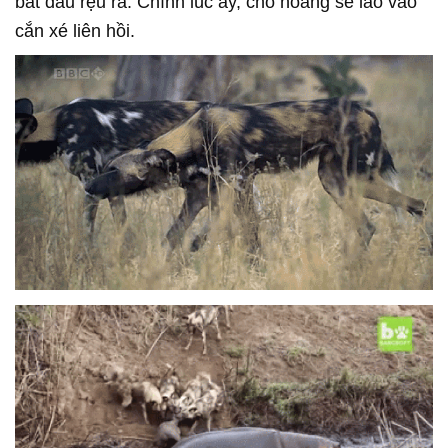
bắt đầu rệu rã. Chính lúc ấy, chó hoang sẽ lao vào
cắn xé liên hồi.