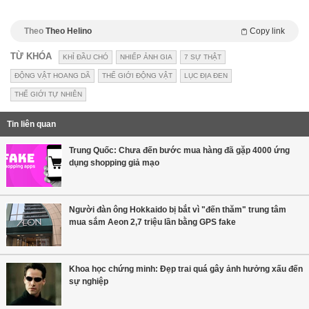
Theo
Theo Helino
Copy link
TỪ KHÓA
KHỈ ĐẦU CHÓ
NHIẾP ẢNH GIA
7 SỰ THẬT
ĐỘNG VẬT HOANG DÃ
THẾ GIỚI ĐỘNG VẬT
LỤC ĐỊA ĐEN
THẾ GIỚI TỰ NHIÊN
Tin liên quan
Trung Quốc: Chưa đến bước mua hàng đã gặp 4000 ứng
dụng shopping giả mạo
Người đàn ông Hokkaido bị bắt vì "đến thăm" trung tâm
mua sắm Aeon 2,7 triệu lần bằng GPS fake
Khoa học chứng minh: Đẹp trai quá gây ảnh hưởng xấu đến
sự nghiệp