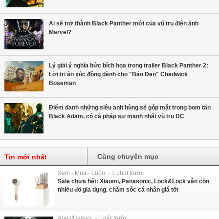
Ai sẽ trở thành Black Panther mới của vũ trụ điện ảnh
Marvel?
Lý giải ý nghĩa bức bích họa trong trailer Black Panther 2:
Lời tri ân xúc động dành cho "Báo Đen" Chadwick
Boseman
Điểm danh những siêu anh hùng sẽ góp mặt trong bom tấn
Black Adam, có cả pháp sư mạnh nhất vũ trụ DC
Cùng chuyên mục
Tin mới nhất
Xem - Mua - Luôn - 1 phút trước
Sale chưa hết: Xiaomi, Panasonic, Lock&Lock vẫn còn
nhiều đồ gia dụng, chăm sóc cá nhân giá tốt
Apps/Games - 1 giờ trước