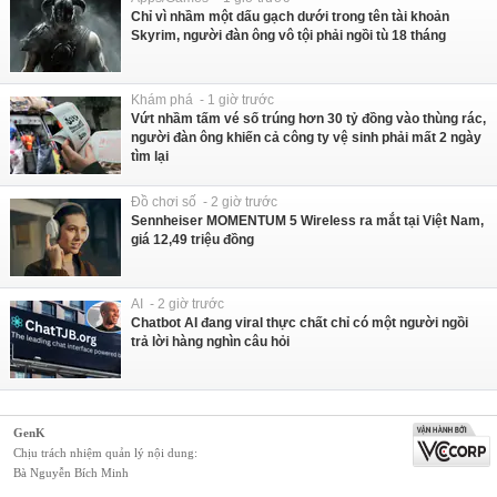
Chỉ vì nhầm một dấu gạch dưới trong tên tài khoản
Skyrim, người đàn ông vô tội phải ngồi tù 18 tháng
Khám phá - 1 giờ trước
Vứt nhầm tấm vé số trúng hơn 30 tỷ đồng vào thùng rác,
người đàn ông khiến cả công ty vệ sinh phải mất 2 ngày
tìm lại
Đồ chơi số - 2 giờ trước
Sennheiser MOMENTUM 5 Wireless ra mắt tại Việt Nam,
giá 12,49 triệu đồng
AI - 2 giờ trước
Chatbot AI đang viral thực chất chỉ có một người ngồi
trả lời hàng nghìn câu hỏi
GenK
Chịu trách nhiệm quản lý nội dung:
Bà Nguyễn Bích Minh