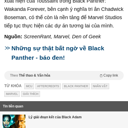
xuất hiện của Toussaint trong Black Panther:
Wakanda Forever, bên cạnh ý nghĩa tri ân Chadwick
Boseman, có thể còn là nền tảng để Marvel Studios
tiếp tục thực hiện các dự án tương lai của mình.
Nguồn:
ScreenRant, Marvel, Den of Geek
Những sự thật bất ngờ về Black
Panther - báo đen!
Theo
Thể thao & Văn hóa
Copy link
TỪ KHÓA
MCU
AFTERCREDITS
BLACK PANTHER
NHÂN VẬT
MARVEL
GIẢI THÍCH
Tin liên quan
Lý giải đoạn kết của Black Adam