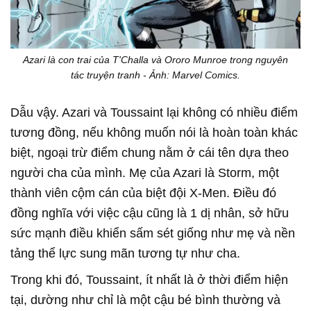
Azari là con trai của T'Challa và Ororo Munroe trong nguyên
tác truyện tranh - Ảnh: Marvel Comics.
Dẫu vậy. Azari và Toussaint lại không có nhiều điểm
tương đồng, nếu không muốn nói là hoàn toàn khác
biệt, ngoại trừ điểm chung nằm ở cái tên dựa theo
người cha của mình. Mẹ của Azari là Storm, một
thành viên cộm cán của biệt đội X-Men. Điều đó
đồng nghĩa với việc cậu cũng là 1 dị nhân, sở hữu
sức mạnh điều khiển sấm sét giống như mẹ và nền
tảng thể lực sung mãn tương tự như cha.
Trong khi đó, Toussaint, ít nhất là ở thời điểm hiện
tại, dường như chỉ là một cậu bé bình thường và