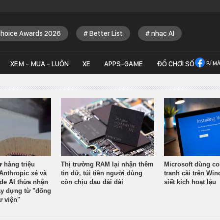
Choice Awards 2026
Better List
nhạc AI
XEM - MUA - LUÔN
XE
APPS-GAME
ĐỒ CHƠI SỐ
BÍ M
ừ hàng triệu
Thị trường RAM lại nhận thêm
Microsoft dùng co
Anthropic xé và
tin dữ, túi tiền người dùng
tranh cãi trên Wi
ude AI thừa nhận
còn chịu đau dài dài
siết kích hoạt lậu
y dựng từ "đống
ư viện"