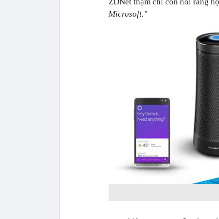
ZDNet thậm chí còn nói rằng h
Microsoft."