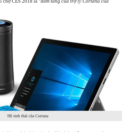
ội chợ CES 2018 là
"đám tang của trợ lý Cortana của
Hệ sinh thái của Cortana