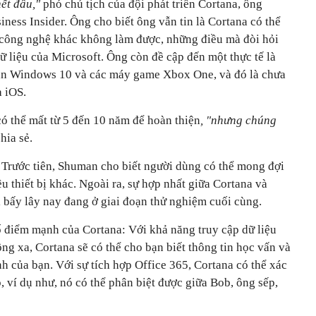
ết đâu,"
phó chủ tịch của đội phát triển Cortana, ông
ess Insider. Ông cho biết ông vẫn tin là Cortana có thể
 công nghệ khác không làm được, những điều mà đòi hỏi
 liệu của Microsoft. Ông còn đề cập đến một thực tế là
bản Windows 10 và các máy game Xbox One, và đó là chưa
 iOS.
ó thể mất từ 5 đến 10 năm để hoàn thiện
, "nhưng chúng
hia sẻ.
. Trước tiên, Shuman cho biết người dùng có thể mong đợi
u thiết bị khác. Ngoài ra, sự hợp nhất giữa Cortana và
bấy lây nay đang ở giai đoạn thử nghiệm cuối cùng.
 điểm mạnh của Cortana: Với khả năng truy cập dữ liệu
g xa, Cortana sẽ có thể cho bạn biết thông tin học vấn và
h của bạn. Với sự tích hợp Office 365, Cortana có thể xác
 ví dụ như, nó có thể phân biệt được giữa Bob, ông sếp,