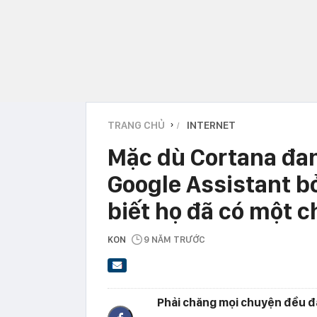
TRANG CHỦ
INTERNET
›
Mặc dù Cortana đan
Google Assistant bỏ
biết họ đã có một c
KON
9 NĂM TRƯỚC
Phải chăng mọi chuyện đều đ