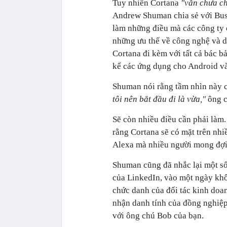
Tuy nhiên Cortana
"vẫn chưa ch
Andrew Shuman chia sẻ với Busin
làm những điều mà các công ty
những ưu thế về công nghệ và dữ
Cortana đi kèm với tất cả bác 
kể các ứng dụng cho Android và
Shuman nói rằng tầm nhìn này c
tôi nên bắt đầu đi là vừa,"
ông c
Sẽ còn nhiều điều cần phải làm
rằng Cortana sẽ có mặt trên nhiề
Alexa mà nhiều người mong đợi 
Shuman cũng đã nhắc lại một số
của LinkedIn, vào một ngày khôn
chức danh của đối tác kinh doan
nhận danh tính của đồng nghiệp,
với ông chú Bob của bạn.