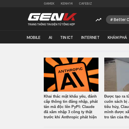
GAMEK
KENH14
CAFEBIZ
Better 
MOBILE
AI
TIN ICT
INTERNET
KHÁM PHÁ
Khai thác mật khẩu yếu, đánh
Được tạo ra t
cắp thông tin đăng nhập, phát
cuốn sách bị 
tán mã độc lên PyPI: Claude
tiêu hủy, Cla
đã xâm nhập 3 công ty thật
mình được xâ
trước khi Anthropic phát hiện
tro tàn của th