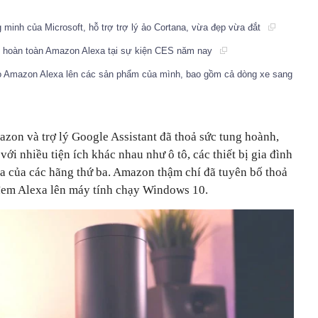
 minh của Microsoft, hỗ trợ trợ lý ảo Cortana, vừa đẹp vừa đắt
át hoàn toàn Amazon Alexa tại sự kiện CES năm nay
ảo Amazon Alexa lên các sản phẩm của mình, bao gồm cả dòng xe sang
zon và trợ lý Google Assistant đã thoả sức tung hoành,
ới nhiều tiện ích khác nhau như ô tô, các thiết bị gia đình
oa của các hãng thứ ba. Amazon thậm chí đã tuyên bố thoả
 đem Alexa lên máy tính chạy Windows 10.