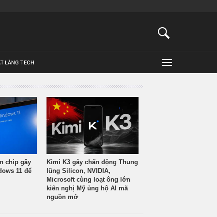
ẬT LÀNG TECH
n chip gây
Kimi K3 gây chấn động Thung
ndows 11 để
lũng Silicon, NVIDIA,
Microsoft cùng loạt ông lớn
kiến nghị Mỹ ủng hộ AI mã
nguồn mở