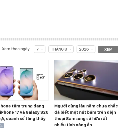
Xem theo ngày
7
THÁNG 8
2026
XEM
hone tầm trung đang
Mgười dùng lâu năm chưa chắc
, iPhone 17 và Galaxy S26
đã biết một nút bấm trên điện
ợi, doanh số tăng thấy
thoại Samsung sở hữu rất
nhiều tính năng ẩn