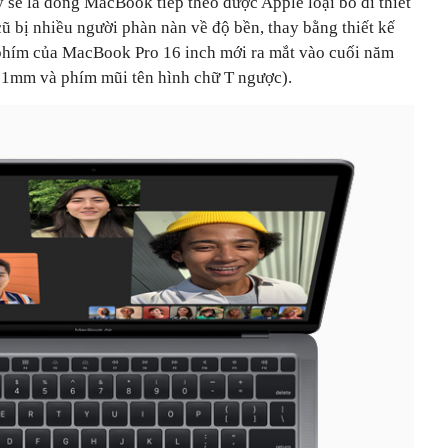
sẽ là dòng MacBook tiếp theo được Apple loại bỏ đi thiết
ũ bị nhiều người phàn nàn về độ bền, thay bằng thiết kế
 phím của MacBook Pro 16 inch mới ra mắt vào cuối năm
 1mm và phím mũi tên hình chữ T ngược).