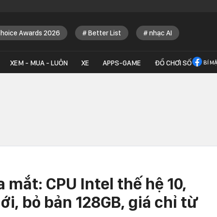
Choice Awards 2026
Better List
nhạc AI
XEM - MUA - LUÔN
XE
APPS-GAME
ĐỒ CHƠI SỐ
BÍ M
ừ hàng triệu
Thị trường RAM lại nhận thêm
Microsoft dùng co
Anthropic xé và
tin dữ, túi tiền người dùng
tranh cãi trên Wi
 mắt: CPU Intel thế hệ 10,
ude AI thừa nhận
còn chịu đau dài dài
siết kích hoạt lậu
y dựng từ "đống
i, bỏ bản 128GB, giá chỉ từ
ư viện"