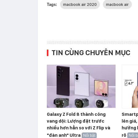
macbook air 2020
macbook air
Tags:
TIN CÙNG CHUYÊN MỤC
Galaxy Z Fold 8 thành công
Smartp
vang dội: Lượng đặt trước
lên giá
nhiều hơn hẳn so với Z Flip và
hưởng l
"đàn anh" Ultra
rõ