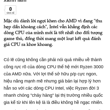
0
CHIA SẺ
Mặc dù dành lời ngợi khen cho AMD vì đang "thu
hẹp dần khoảng cách", Intel vẫn khẳng định các
dòng CPU của mình mới là tốt nhất cho đối tượng
game thủ, đồng thời mang một loạt kết quả đánh
giá CPU ra khoe khoang.
Có lẽ cũng không cần phải nói quá nhiều về thành
công rực rõ của dòng CPU thế hệ mới Ryzen 3000
của AMD nữa. Với lợi thế sở hữu p/p cực ngon,
hiệu năng mạnh mẽ nhưng giá bán lại hợp lý hơn
hẳn so với các dòng CPU Intel, việc Ryzen đời 3
nhanh chóng "cháy hàng" lại thị trường nhiều quốc
gia kể từ khi lên kệ là là điều không hề ngạc nhiên.