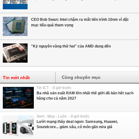
CEO Bob Swan: Intel chậm ra mắt tiến trình 10nm vì đặt
mục tiêu quá tham vọng
"Kỷ nguyên vàng thứ hai" của AMD đang đến
Cùng chuyên mục
Tin mới nhất
Tin ICT - 8 giờ trước
Ba nhà sản xuất RAM lớn nhất thế giới đã bán hết sạch
hàng cho cả năm 2027
Xem - Mua - Luôn - 9 giờ trước
Lướt mạng thấy deal ngon: Samsung, Huawei,
Soundcore... giảm sâu, có món gần nửa giá