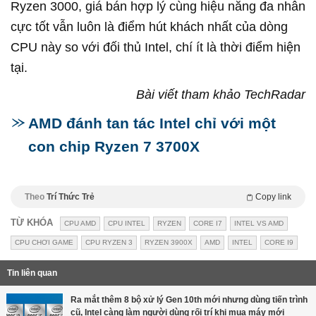
Ryzen 3000, giá bán hợp lý cùng hiệu năng đa nhân
cực tốt vẫn luôn là điểm hút khách nhất của dòng
CPU này so với đối thủ Intel, chí ít là thời điểm hiện
tại.
Bài viết tham khảo TechRadar
AMD đánh tan tác Intel chỉ với một
con chip Ryzen 7 3700X
Theo
Trí Thức Trẻ
Copy link
TỪ KHÓA
CPU AMD
CPU INTEL
RYZEN
CORE I7
INTEL VS AMD
CPU CHƠI GAME
CPU RYZEN 3
RYZEN 3900X
AMD
INTEL
CORE I9
Tin liên quan
Ra mắt thêm 8 bộ xử lý Gen 10th mới nhưng dùng tiến trình
cũ, Intel càng làm người dùng rối trí khi mua máy mới