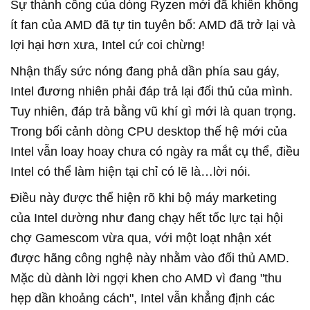
Sự thành công của dòng Ryzen mới đã khiến không
ít fan của AMD đã tự tin tuyên bố: AMD đã trở lại và
lợi hại hơn xưa, Intel cứ coi chừng!
Nhận thấy sức nóng đang phả dần phía sau gáy,
Intel đương nhiên phải đáp trả lại đối thủ của mình.
Tuy nhiên, đáp trả bằng vũ khí gì mới là quan trọng.
Trong bối cảnh dòng CPU desktop thế hệ mới của
Intel vẫn loay hoay chưa có ngày ra mắt cụ thể, điều
Intel có thể làm hiện tại chỉ có lẽ là…lời nói.
Điều này được thể hiện rõ khi bộ máy marketing
của Intel dường như đang chạy hết tốc lực tại hội
chợ Gamescom vừa qua, với một loạt nhận xét
được hãng công nghệ này nhằm vào đối thủ AMD.
Mặc dù dành lời ngợi khen cho AMD vì đang "thu
hẹp dần khoảng cách", Intel vẫn khẳng định các