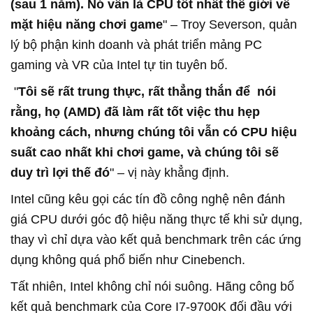
(sau 1 năm). Nó vẫn là CPU tốt nhất thế giới về
mặt hiệu năng chơi game
" – Troy Severson, quản
lý bộ phận kinh doanh và phát triển mảng PC
gaming và VR của Intel tự tin tuyên bố.
"
Tôi sẽ rất trung thực, rất thẳng thắn để nói
rằng, họ (AMD) đã làm rất tốt việc thu hẹp
khoảng cách, nhưng chúng tôi vẫn có CPU hiệu
suất cao nhất khi chơi game, và chúng tôi sẽ
duy trì lợi thế đó
" – vị này khẳng định.
Intel cũng kêu gọi các tín đồ công nghệ nên đánh
giá CPU dưới góc độ hiệu năng thực tế khi sử dụng,
thay vì chỉ dựa vào kết quả benchmark trên các ứng
dụng không quá phổ biến như Cinebench.
Tất nhiên, Intel không chỉ nói suông. Hãng công bố
kết quả benchmark của Core I7-9700K đối đầu với