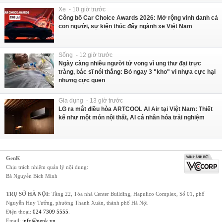
Xe - 10 giờ trước
Công bố Car Choice Awards 2026: Mở rộng vinh danh cả
con người, sự kiện thúc đẩy ngành xe Việt Nam
Sống - 12 giờ trước
Ngày càng nhiều người tử vong vì ung thư đại trực
tràng, bác sĩ nói thẳng: Bỏ ngay 3 "kho" vi nhựa cực hại
nhưng cực quen
Gia dụng - 13 giờ trước
LG ra mắt điều hòa ARTCOOL AI Air tại Việt Nam: Thiết
kế như một món nội thất, AI cá nhân hóa trải nghiệm
GenK
Chịu trách nhiệm quản lý nội dung:
Bà Nguyễn Bích Minh
TRỤ SỞ HÀ NỘI:
Tầng 22, Tòa nhà Center Building, Hapulico Complex, Số 01, phố
Nguyễn Huy Tưởng, phường Thanh Xuân, thành phố Hà Nội
Điện thoại:
024 7309 5555
.
Email:
info@genk.vn