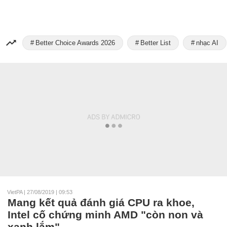
Better Choice Awards 2026
Better List
nhạc AI
VietPA
|
27/08/2019 | 09:53
Mang kết quả đánh giá CPU ra khoe,
Intel cố chứng minh AMD "còn non và
xanh lắm"