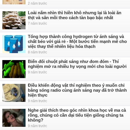
2 năm trước
Loài nấm nhìn thì hiền khô nhưng lại là loài ăn
thịt và săn mồi theo cách tàn bạo bậc nhất
7 năm trước
Tổng hợp thành công hydrogen từ ánh sáng và
chất béo với giá rẻ - Một bước tiến mạnh mẽ cho
việc thay thế nhiên liệu hóa thạch
8 năm trước
Biến đổi chuột phát sáng như đom đóm - Thí
nghiệm mở ra nhiều hy vọng mới cho loài người
9 năm trước
Điều khiển động vật thí nghiệm theo ý muốn chỉ
bằng sóng radio cùng ánh sáng nay đã trở thành
hiện thực
9 năm trước
Nghe giải thích theo góc nhìn khoa học về ma cà
rồng, chúng có cần đại tiểu tiện giống chúng ta
không?
9 năm trước