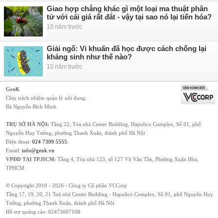
Giao hợp chẳng khác gì một loại ma thuật phân
tử với cái giá rất đắt - vậy tại sao nó lại tiến hóa?
10 năm trước
Giải ngố: Vi khuẩn đã học được cách chống lại
kháng sinh như thế nào?
10 năm trước
GenK
Chịu trách nhiệm quản lý nội dung:
Bà Nguyễn Bích Minh
TRỤ SỞ HÀ NỘI:
Tầng 22, Tòa nhà Center Building, Hapulico Complex, Số 01, phố
Nguyễn Huy Tưởng, phường Thanh Xuân, thành phố Hà Nội
Điện thoại:
024 7309 5555
.
Email:
info@genk.vn
VPĐD TẠI TP.HCM:
Tầng 4, Tòa nhà 123, số 127 Võ Văn Tần, Phường Xuân Hòa,
TPHCM
© Copyright 2010 - 2026 - Công ty Cổ phần VCCorp
Tầng 17, 19, 20, 21 Toà nhà Center Building - Hapulico Complex, Số 01, phố Nguyễn Huy
Tưởng, phường Thanh Xuân, thành phố Hà Nội
Hỗ trợ quảng cáo:
02473007108