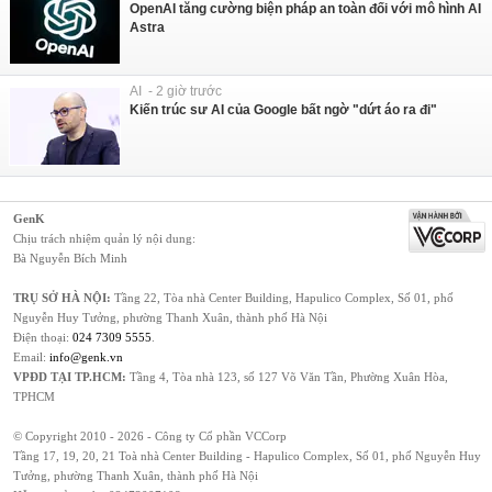
OpenAI tăng cường biện pháp an toàn đối với mô hình AI
Astra
AI - 2 giờ trước
Kiến trúc sư AI của Google bất ngờ "dứt áo ra đi"
GenK
Chịu trách nhiệm quản lý nội dung:
Bà Nguyễn Bích Minh
TRỤ SỞ HÀ NỘI:
Tầng 22, Tòa nhà Center Building, Hapulico Complex, Số 01, phố
Nguyễn Huy Tưởng, phường Thanh Xuân, thành phố Hà Nội
Điện thoại:
024 7309 5555
.
Email:
info@genk.vn
VPĐD TẠI TP.HCM:
Tầng 4, Tòa nhà 123, số 127 Võ Văn Tần, Phường Xuân Hòa,
TPHCM
© Copyright 2010 - 2026 - Công ty Cổ phần VCCorp
Tầng 17, 19, 20, 21 Toà nhà Center Building - Hapulico Complex, Số 01, phố Nguyễn Huy
Tưởng, phường Thanh Xuân, thành phố Hà Nội