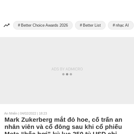
Better Choice Awards 2026
Better List
nhạc AI
An Nhiên
|
04/02/2022 | 18:23
Mark Zukerberg mắt đỏ hoe, cố trấn an
nhân viên và cổ đông sau khi cổ phiếu
Meta “bốc hơi” kỷ lục 250 tỷ USD chỉ