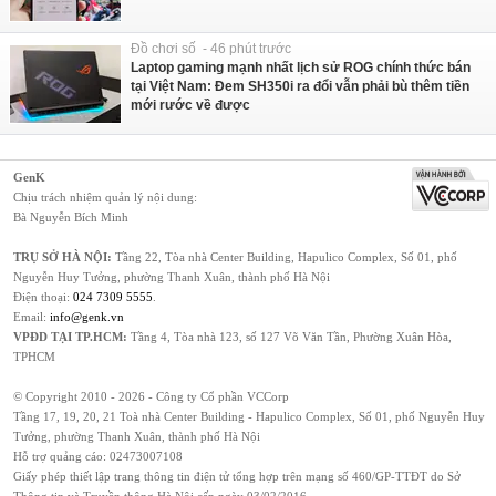
Đồ chơi số - 46 phút trước
Laptop gaming mạnh nhất lịch sử ROG chính thức bán
tại Việt Nam: Đem SH350i ra đổi vẫn phải bù thêm tiền
mới rước về được
GenK
Chịu trách nhiệm quản lý nội dung:
Bà Nguyễn Bích Minh
TRỤ SỞ HÀ NỘI:
Tầng 22, Tòa nhà Center Building, Hapulico Complex, Số 01, phố
Nguyễn Huy Tưởng, phường Thanh Xuân, thành phố Hà Nội
Điện thoại:
024 7309 5555
.
Email:
info@genk.vn
VPĐD TẠI TP.HCM:
Tầng 4, Tòa nhà 123, số 127 Võ Văn Tần, Phường Xuân Hòa,
TPHCM
© Copyright 2010 - 2026 - Công ty Cổ phần VCCorp
Tầng 17, 19, 20, 21 Toà nhà Center Building - Hapulico Complex, Số 01, phố Nguyễn Huy
Tưởng, phường Thanh Xuân, thành phố Hà Nội
Hỗ trợ quảng cáo:
02473007108
Giấy phép thiết lập trang thông tin điện tử tổng hợp trên mạng số 460/GP-TTĐT do Sở