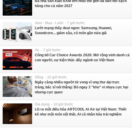
Ba nhà sản xuất RAM lớn nhất thế giới đã bán hết sạch
hàng cho cả năm 2027
Xem - Mua - Luôn - 7 giờ trước
Lướt mạng thấy deal ngon: Samsung, Huawei,
Soundcore... giảm sâu, có món gần nửa giá
Xe - 7 giờ trước
Công bố Car Choice Awards 2026: Mở rộng vinh danh cả
con người, sự kiện thúc đẩy ngành xe Việt Nam
Sống - 10 giờ trước
Ngày càng nhiều người tử vong vì ung thư đại trực
tràng, bác sĩ nói thẳng: Bỏ ngay 3 "kho" vi nhựa cực hại
nhưng cực quen
Gia dụng - 10 giờ trước
LG ra mắt điều hòa ARTCOOL AI Air tại Việt Nam: Thiết
kế như một món nội thất, AI cá nhân hóa trải nghiệm