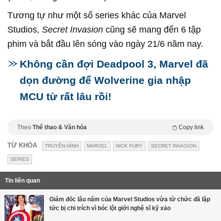
Tương tự như một số series khác của Marvel
Studios,
Secret Invasion
cũng sẽ mang đến 6 tập
phim và bắt đầu lên sóng vào ngày 21/6 năm nay.
Không cần đợi Deadpool 3, Marvel đã
dọn đường để Wolverine gia nhập
MCU từ rất lâu rồi!
Theo
Thể thao & Văn hóa
Copy link
TỪ KHÓA
TRUYỀN HÌNH
MARVEL
NICK FURY
SECRET INVASION
SERIES
Tin liên quan
Giám đốc lâu năm của Marvel Studios vừa từ chức đã lập
tức bị chỉ trích vì bóc lột giới nghệ sĩ kỹ xảo