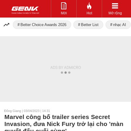
Mới
Hot
Mở rộng
Better Choice Awards 2026
Better List
nhạc AI
Đông Giang
|
03/04/2023 | 14:31
Marvel công bố trailer series Secret
Invasion, đưa Nick Fury trở lại cho 'màn
quyết đấu cuối cùng'