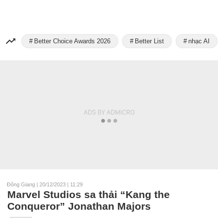
Better Choice Awards 2026
Better List
nhạc AI
Đông Giang
|
20/12/2023 | 11:29
Marvel Studios sa thải “Kang the
Conqueror” Jonathan Majors