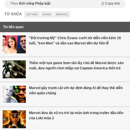
Theo
Đời sống Pháp luật
Copy link
TỪ KHÓA
SA THẢI
KANG
MARVEL
Tin liên quan
"Đội trưởng Mỹ" Chris Evans cưới nữ diễn viên kém 16
tuổi, "Iron Man" và dàn sao Marvel đến dự hôn lễ
Thêm một tựa game bom tấn lấy chủ đề Marvel được sản
xuất, đưa người chơi nhập vai Captain America thời trẻ
Marvel gây tranh cãi với dự định dùng AI để thay thế diễn
viên quần chúng
Marvel đưa đa vũ trụ trở lại màn ảnh trong trailer đầu tiên
của Loki mùa 2