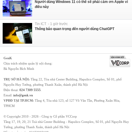
Người dùng Windows 11 có thể sẽ phải cảm ơn Apple vì
điều này
Tin ICT - 1 giờ trước
Thông báo quan trọng đến người dùng ChatGPT
GenK
Chịu trách nhiệm quản lý nội dung:
Bà Nguyễn Bích Minh
TRỤ SỞ HÀ NỘI:
Tầng 22, Tòa nhà Center Building, Hapulico Complex, Số 01, phố
Nguyễn Huy Tưởng, phường Thanh Xuân, thành phố Hà Nội
Điện thoại:
024 7309 5555
.
Email:
info@genk.vn
VPĐD TẠI TP.HCM:
Tầng 4, Tòa nhà 123, số 127 Võ Văn Tần, Phường Xuân Hòa,
TPHCM
© Copyright 2010 - 2026 - Công ty Cổ phần VCCorp
Tầng 17, 19, 20, 21 Toà nhà Center Building - Hapulico Complex, Số 01, phố Nguyễn Huy
Tưởng, phường Thanh Xuân, thành phố Hà Nội