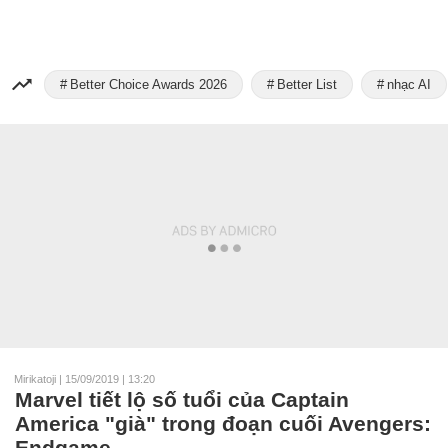
Better Choice Awards 2026
Better List
nhạc AI
Mirikatoji
|
15/09/2019 | 13:20
Marvel tiết lộ số tuổi của Captain
America "già" trong đoạn cuối Avengers:
Endgame