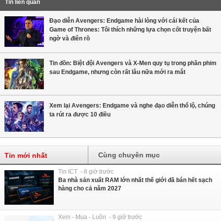
Tin liên quan
Đạo diễn Avengers: Endgame hài lòng với cái kết của
Game of Thrones: Tôi thích những lựa chọn cốt truyện bất
ngờ và điên rồ
Tin đồn: Biệt đội Avengers và X-Men quy tụ trong phần phim
sau Endgame, nhưng còn rất lâu nữa mới ra mắt
Xem lại Avengers: Endgame và nghe đạo diễn thổ lộ, chúng
ta rút ra được 10 điều
Cùng chuyên mục
Tin mới nhất
Tin ICT - 8 giờ trước
Ba nhà sản xuất RAM lớn nhất thế giới đã bán hết sạch
hàng cho cả năm 2027
Xem - Mua - Luôn - 9 giờ trước