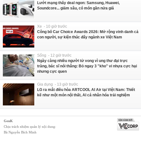
Lướt mạng thấy deal ngon: Samsung, Huawei,
Soundcore... giảm sâu, có món gần nửa giá
Xe - 10 giờ trước
Công bố Car Choice Awards 2026: Mở rộng vinh danh cả
con người, sự kiện thúc đẩy ngành xe Việt Nam
Sống - 12 giờ trước
Ngày càng nhiều người tử vong vì ung thư đại trực
tràng, bác sĩ nói thẳng: Bỏ ngay 3 "kho" vi nhựa cực hại
nhưng cực quen
Gia dụng - 13 giờ trước
LG ra mắt điều hòa ARTCOOL AI Air tại Việt Nam: Thiết
kế như một món nội thất, AI cá nhân hóa trải nghiệm
GenK
Chịu trách nhiệm quản lý nội dung:
Bà Nguyễn Bích Minh