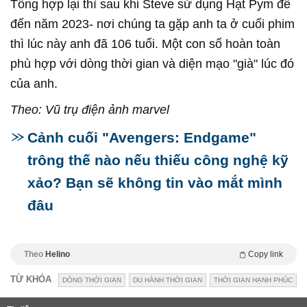
Tổng hợp lại thì sau khi Steve sử dụng Hạt Pym để
đến năm 2023- nơi chúng ta gặp anh ta ở cuối phim
thì lúc này anh đã 106 tuổi. Một con số hoàn toàn
phù hợp với dòng thời gian và diện mạo "già" lúc đó
của anh.
Theo: Vũ trụ điện ảnh marvel
Cảnh cuối "Avengers: Endgame"
trông thế nào nếu thiếu công nghệ kỹ
xảo? Bạn sẽ không tin vào mắt mình
đâu
Theo
Helino
Copy link
TỪ KHÓA
DÒNG THỜI GIAN
DU HÀNH THỜI GIAN
THỜI GIAN HẠNH PHÚC