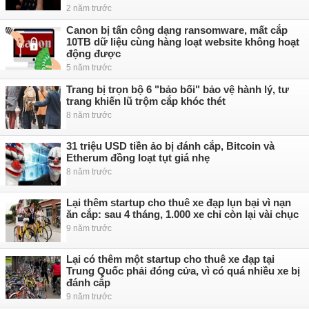
2 năm trước
Canon bị tấn công dạng ransomware, mất cắp
10TB dữ liệu cùng hàng loạt website không hoạt
động được
5 năm trước
Trang bị trọn bộ 6 "bảo bối" bảo vệ hành lý, tư
trang khiến lũ trộm cắp khóc thét
8 năm trước
31 triệu USD tiền ảo bị đánh cắp, Bitcoin và
Etherum đồng loạt tụt giá nhẹ
8 năm trước
Lại thêm startup cho thuê xe đạp lụn bại vì nạn
ăn cắp: sau 4 tháng, 1.000 xe chỉ còn lại vài chục
9 năm trước
Lại có thêm một startup cho thuê xe đạp tại
Trung Quốc phải đóng cửa, vì có quá nhiều xe bị
đánh cắp
9 năm trước