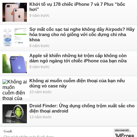
Khởi tố vụ 178 chiếc iPhone 7 và 7 Plus “bốc
hơi”
9 năm trước
Sợ mất cốc sạc tai nghe không dây Airpods? Hãy
hóa trang cho nó giống với cốc đựng chỉ nha
khoa
9 năm trước
Apple sẽ khiến những kẻ trộm cắp không còn
dám ngó ngàng tới chiếc iPhone của bạn nữa
9 năm trước
Không ai muốn cuỗm điện thoại của bạn nếu
dùng vỏ case này
10 năm trước
Droid Finder: Ứng dụng chống trộm xuất sắc cho
điện thoại android
13 năm trước
GenK
Chịu trách nhiệm quản lý nội dung: