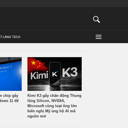
ẬT LÀNG TECH
n chip gây
Kimi K3 gây chấn động Thung
ndows 11 để
lũng Silicon, NVIDIA,
Microsoft cùng loạt ông lớn
kiến nghị Mỹ ủng hộ AI mã
nguồn mở