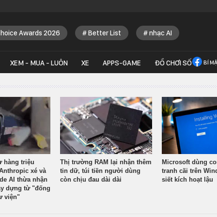
Choice Awards 2026
Better List
nhạc AI
XEM - MUA - LUÔN
XE
APPS-GAME
ĐỒ CHƠI SỐ
BÍ M
ừ hàng triệu
Thị trường RAM lại nhận thêm
Microsoft dùng co
Anthropic xé và
tin dữ, túi tiền người dùng
tranh cãi trên Wi
ude AI thừa nhận
còn chịu đau dài dài
siết kích hoạt lậu
y dựng từ "đống
ư viện"