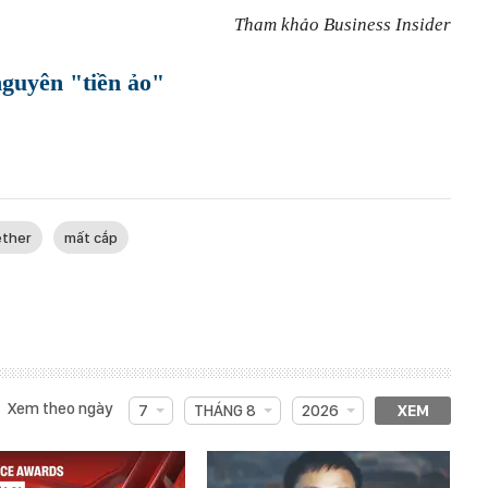
Tham khảo Business Insider
nguyên "tiền ảo"
ether
mất cắp
Xem theo ngày
7
THÁNG 8
2026
XEM