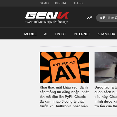
GAMEK
KENH14
CAFEBIZ
Better 
MOBILE
AI
TIN ICT
INTERNET
KHÁM PHÁ
Khai thác mật khẩu yếu, đánh
Được tạo ra t
cắp thông tin đăng nhập, phát
cuốn sách bị 
tán mã độc lên PyPI: Claude
tiêu hủy, Cla
đã xâm nhập 3 công ty thật
mình được xâ
trước khi Anthropic phát hiện
tro tàn của th