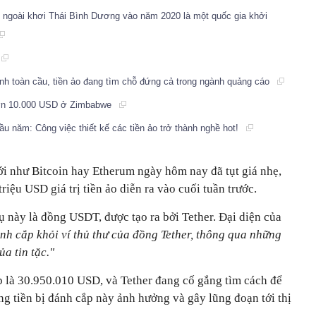
ới ngoài khơi Thái Bình Dương vào năm 2020 là một quốc gia khởi
ính toàn cầu, tiền ảo đang tìm chỗ đứng cả trong ngành quảng cáo
 hơn 10.000 USD ở Zimbabwe
u năm: Công việc thiết kế các tiền ảo trở thành nghề hot!
iới như Bitcoin hay Etherum ngày hôm nay đã tụt giá nhẹ,
iệu USD giá trị tiền ảo diễn ra vào cuối tuần trước.
vụ này là đồng USDT, được tạo ra bởi Tether. Đại diện của
ánh cắp khỏi ví thủ thư của đồng Tether, thông qua những
a tin tặc."
ắp là 30.950.010 USD, và Tether đang cố gắng tìm cách để
 tiền bị đánh cắp này ảnh hưởng và gây lũng đoạn tới thị