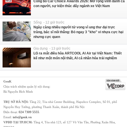
Công bố Car Choice Awards 2026: Mở rộng vinh danh cả
con người, sự kiện thúc đẩy ngành xe Việt Nam
Sống - 12 giờ trước
Ngày càng nhiều người tử vong vì ung thư đại trực
tràng, bác sĩ nói thẳng: Bỏ ngay 3 "kho" vi nhựa cực hại
nhưng cực quen
Gia dụng - 13 giờ trước
LG ra mắt điều hòa ARTCOOL AI Air tại Việt Nam: Thiết
kế như một món nội thất, AI cá nhân hóa trải nghiệm
GenK
Chịu trách nhiệm quản lý nội dung:
Bà Nguyễn Bích Minh
TRỤ SỞ HÀ NỘI:
Tầng 22, Tòa nhà Center Building, Hapulico Complex, Số 01, phố
Nguyễn Huy Tưởng, phường Thanh Xuân, thành phố Hà Nội
Điện thoại:
024 7309 5555
.
Email:
info@genk.vn
VPĐD TẠI TP.HCM:
Tầng 4, Tòa nhà 123, số 127 Võ Văn Tần, Phường Xuân Hòa,