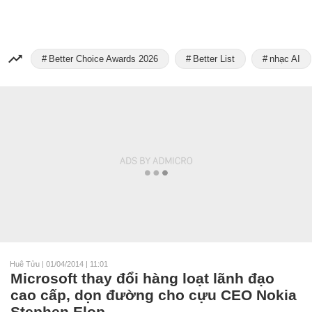
Better Choice Awards 2026
Better List
nhạc AI
Huê Tửu
|
01/04/2014 | 11:01
Microsoft thay đổi hàng loạt lãnh đạo
cao cấp, dọn đường cho cựu CEO Nokia
Stephen Elop