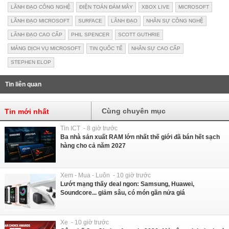
LÃNH ĐẠO CÔNG NGHỆ
ĐIỆN TOÁN ĐÁM MÂY
XBOX LIVE
MICROSOFT
LÃNH ĐẠO MICROSOFT
SURFACE
LÃNH ĐẠO
NHÂN SỰ CÔNG NGHỆ
LÃNH ĐẠO CAO CẤP
PHIL SPENCER
SCOTT GUTHRIE
MẢNG DỊCH VỤ MICROSOFT
TIN QUỐC TẾ
NHÂN SỰ CAO CẤP
STEPHEN ELOP
Tin liên quan
Cùng chuyên mục
Tin mới nhất
Tin ICT - 8 giờ trước
Ba nhà sản xuất RAM lớn nhất thế giới đã bán hết sạch
hàng cho cả năm 2027
Xem - Mua - Luôn - 10 giờ trước
Lướt mạng thấy deal ngon: Samsung, Huawei,
Soundcore... giảm sâu, có món gần nửa giá
Xe - 10 giờ trước