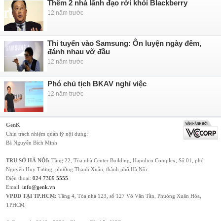
Thêm 2 nhà lãnh đạo rời khỏi Blackberry
12 năm trước
Thi tuyển vào Samsung: Ôn luyện ngày đêm,
đánh nhau vỡ đầu
12 năm trước
Phó chủ tịch BKAV nghỉ việc
12 năm trước
GenK
Chịu trách nhiệm quản lý nội dung:
Bà Nguyễn Bích Minh
TRỤ SỞ HÀ NỘI:
Tầng 22, Tòa nhà Center Building, Hapulico Complex, Số 01, phố
Nguyễn Huy Tưởng, phường Thanh Xuân, thành phố Hà Nội
Điện thoại:
024 7309 5555
.
Email:
info@genk.vn
VPĐD TẠI TP.HCM:
Tầng 4, Tòa nhà 123, số 127 Võ Văn Tần, Phường Xuân Hòa,
TPHCM