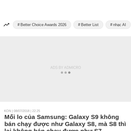
Better Choice Awards 2026
Better List
nhạc AI
KON
|
08/07/2018 | 22:25
Mối lo của Samsung: Galaxy S9 không
bán chạy được như Galaxy S8, mà S8 thì
lại không bán chạy được như S7