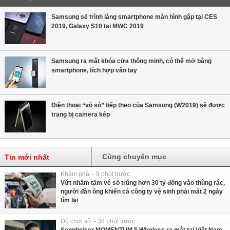
Samsung sẽ trình làng smartphone màn hình gập tại CES
2019, Galaxy S10 tại MWC 2019
Samsung ra mắt khóa cửa thông minh, có thể mở bằng
smartphone, tích hợp vân tay
Điện thoại “vỏ sò” tiếp theo của Samsung (W2019) sẽ được
trang bị camera kép
Cùng chuyên mục
Tin mới nhất
Khám phá - 9 phút trước
Vứt nhầm tấm vé số trúng hơn 30 tỷ đồng vào thùng rác,
người đàn ông khiến cả công ty vệ sinh phải mất 2 ngày
tìm lại
Đồ chơi số - 38 phút trước
Sennheiser MOMENTUM 5 Wireless ra mắt tại Việt Nam,