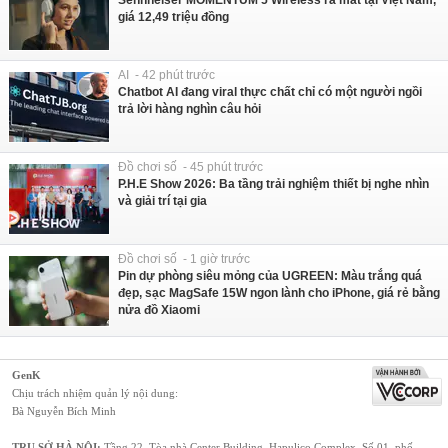
giá 12,49 triệu đồng
AI - 42 phút trước
Chatbot AI đang viral thực chất chỉ có một người ngồi
trả lời hàng nghìn câu hỏi
Đồ chơi số - 45 phút trước
P.H.E Show 2026: Ba tầng trải nghiệm thiết bị nghe nhìn
và giải trí tại gia
Đồ chơi số - 1 giờ trước
Pin dự phòng siêu mỏng của UGREEN: Màu trắng quá
đẹp, sạc MagSafe 15W ngon lành cho iPhone, giá rẻ bằng
nửa đồ Xiaomi
GenK
Chịu trách nhiệm quản lý nội dung:
Bà Nguyễn Bích Minh
TRỤ SỞ HÀ NỘI:
Tầng 22, Tòa nhà Center Building, Hapulico Complex, Số 01, phố