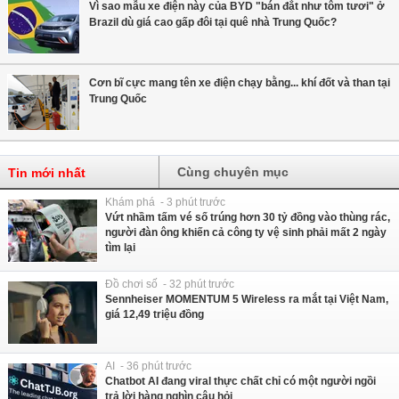
Vì sao mẫu xe điện này của BYD "bán đắt như tôm tươi" ở
Brazil dù giá cao gấp đôi tại quê nhà Trung Quốc?
Cơn bĩ cực mang tên xe điện chạy bằng... khí đốt và than tại
Trung Quốc
Cùng chuyên mục
Tin mới nhất
Khám phá - 3 phút trước
Vứt nhầm tấm vé số trúng hơn 30 tỷ đồng vào thùng rác,
người đàn ông khiến cả công ty vệ sinh phải mất 2 ngày
tìm lại
Đồ chơi số - 32 phút trước
Sennheiser MOMENTUM 5 Wireless ra mắt tại Việt Nam,
giá 12,49 triệu đồng
AI - 36 phút trước
Chatbot AI đang viral thực chất chỉ có một người ngồi
trả lời hàng nghìn câu hỏi