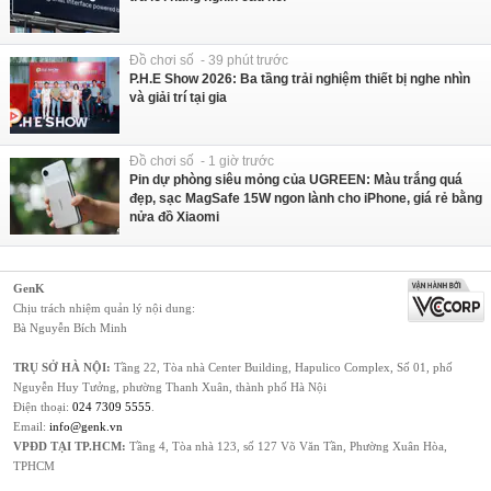
Đồ chơi số - 39 phút trước
P.H.E Show 2026: Ba tầng trải nghiệm thiết bị nghe nhìn
và giải trí tại gia
Đồ chơi số - 1 giờ trước
Pin dự phòng siêu mỏng của UGREEN: Màu trắng quá
đẹp, sạc MagSafe 15W ngon lành cho iPhone, giá rẻ bằng
nửa đồ Xiaomi
GenK
Chịu trách nhiệm quản lý nội dung:
Bà Nguyễn Bích Minh
TRỤ SỞ HÀ NỘI:
Tầng 22, Tòa nhà Center Building, Hapulico Complex, Số 01, phố
Nguyễn Huy Tưởng, phường Thanh Xuân, thành phố Hà Nội
Điện thoại:
024 7309 5555
.
Email:
info@genk.vn
VPĐD TẠI TP.HCM:
Tầng 4, Tòa nhà 123, số 127 Võ Văn Tần, Phường Xuân Hòa,
TPHCM