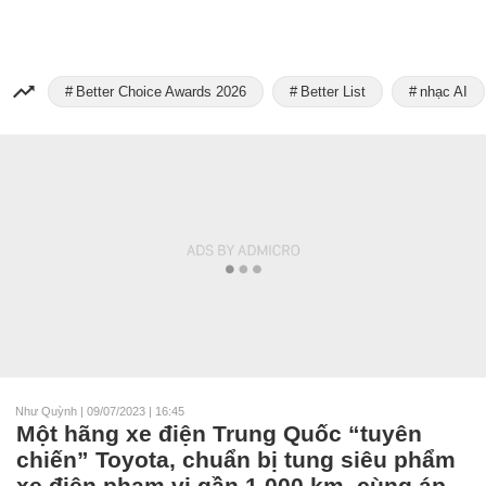
Better Choice Awards 2026
Better List
nhạc AI
Như Quỳnh
|
09/07/2023 | 16:45
Một hãng xe điện Trung Quốc “tuyên
chiến” Toyota, chuẩn bị tung siêu phẩm
xe điện phạm vi gần 1.000 km, cùng áp