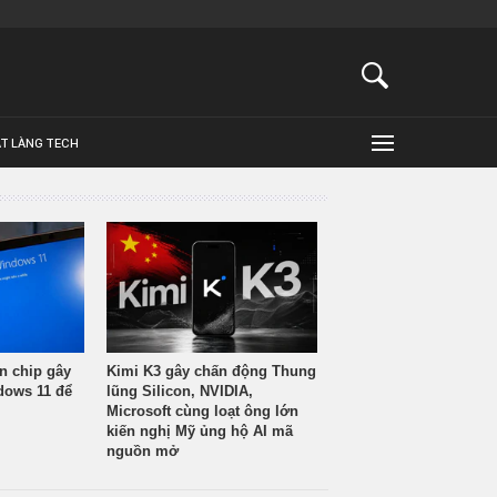
ẬT LÀNG TECH
n chip gây
Kimi K3 gây chấn động Thung
ndows 11 để
lũng Silicon, NVIDIA,
Microsoft cùng loạt ông lớn
kiến nghị Mỹ ủng hộ AI mã
nguồn mở