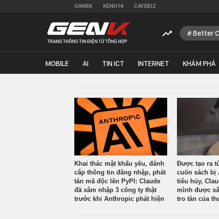
GAMEK
KENH14
CAFEBIZ
Better 
MOBILE
AI
TIN ICT
INTERNET
KHÁM PHÁ
Khai thác mật khẩu yếu, đánh
Được tạo ra t
cắp thông tin đăng nhập, phát
cuốn sách bị 
tán mã độc lên PyPI: Claude
tiêu hủy, Cla
đã xâm nhập 3 công ty thật
mình được xâ
trước khi Anthropic phát hiện
tro tàn của th