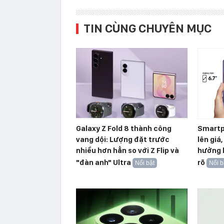
TIN CÙNG CHUYÊN MỤC
Galaxy Z Fold 8 thành công
Smartp
vang dội: Lượng đặt trước
lên giá
nhiều hơn hẳn so với Z Flip và
hưởng l
"đàn anh" Ultra
rõ
Nổi bật
Nổi b