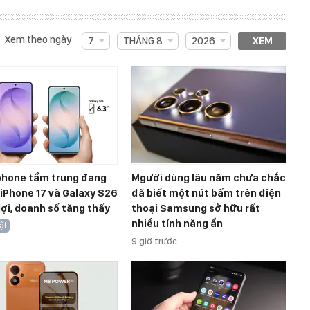
Xem theo ngày
7
THÁNG 8
2026
XEM
hone tầm trung đang
Mgười dùng lâu năm chưa chắc
, iPhone 17 và Galaxy S26
đã biết một nút bấm trên điện
ợi, doanh số tăng thấy
thoại Samsung sở hữu rất
nhiều tính năng ẩn
ật
9 giờ trước