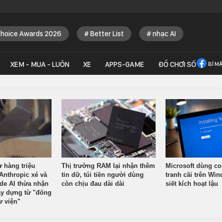
Choice Awards 2026
Better List
nhạc AI
XEM - MUA - LUÔN
XE
APPS-GAME
ĐỒ CHƠI SỐ
BÍ M
ừ hàng triệu
Thị trường RAM lại nhận thêm
Microsoft dùng co
Anthropic xé và
tin dữ, túi tiền người dùng
tranh cãi trên Wi
ude AI thừa nhận
còn chịu đau dài dài
siết kích hoạt lậu
y dựng từ "đống
ư viện"