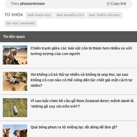
Theo
phunuvietnam
Copy link
TỪ KHÓA
NHÀ KHOA HỌC
NHÀ NGHIÊN CỨU
NHÀ THIÊN VĂN HỌC
ĐẠI HỌC HARVARD
Tin liên quan
Chiến tranh giữa các loài vật còn bi thảm hơn nhiều so với
tưởng tượng của con người
Voi không có kẻ thù tự nhiên và không bị ung thư, tại sao
không có con nào có thể sống đến lúc chết già một cách tự
nhiên?
Vì sao loài chim bồ câu gỗ New Zealand được mệnh danh là
'những gã say xỉn trên trời'?
Quả bóng phun ra từ miệng lạc đà dùng để làm gì?