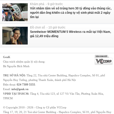
Khám phá - 9 giờ trước
Vứt nhầm tấm vé số trúng hơn 30 tỷ đồng vào thùng rác,
người đàn ông khiến cả công ty vệ sinh phải mất 2 ngày
tìm lại
Đồ chơi số - 10 giờ trước
Sennheiser MOMENTUM 5 Wireless ra mắt tại Việt Nam,
giá 12,49 triệu đồng
GenK
Chịu trách nhiệm quản lý nội dung:
Bà Nguyễn Bích Minh
TRỤ SỞ HÀ NỘI:
Tầng 22, Tòa nhà Center Building, Hapulico Complex, Số 01, phố
Nguyễn Huy Tưởng, phường Thanh Xuân, thành phố Hà Nội
Điện thoại:
024 7309 5555
.
Email:
info@genk.vn
VPĐD TẠI TP.HCM:
Tầng 4, Tòa nhà 123, số 127 Võ Văn Tần, Phường Xuân Hòa,
TPHCM
© Copyright 2010 - 2026 - Công ty Cổ phần VCCorp
Tầng 17, 19, 20, 21 Toà nhà Center Building - Hapulico Complex, Số 01, phố Nguyễn Huy