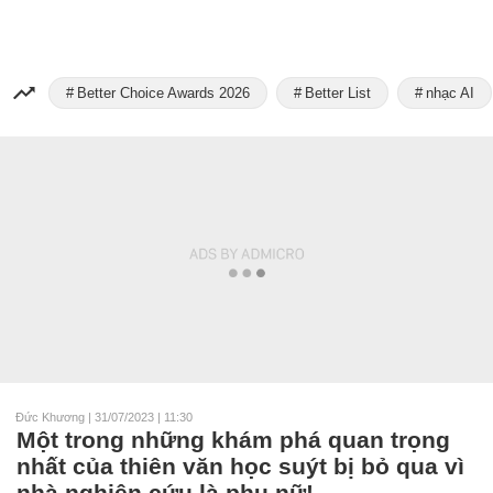
Better Choice Awards 2026
Better List
nhạc AI
Đức Khương
|
31/07/2023 | 11:30
Một trong những khám phá quan trọng
nhất của thiên văn học suýt bị bỏ qua vì
nhà nghiên cứu là phụ nữ!