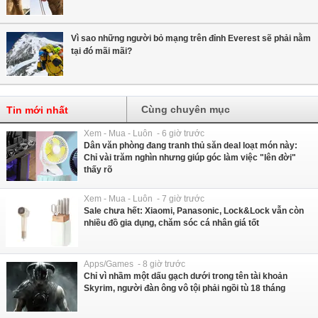
Vì sao những người bỏ mạng trên đỉnh Everest sẽ phải nằm
tại đó mãi mãi?
Cùng chuyên mục
Tin mới nhất
Xem - Mua - Luôn - 6 giờ trước
Dân văn phòng đang tranh thủ săn deal loạt món này:
Chỉ vài trăm nghìn nhưng giúp góc làm việc "lên đời"
thấy rõ
Xem - Mua - Luôn - 7 giờ trước
Sale chưa hết: Xiaomi, Panasonic, Lock&Lock vẫn còn
nhiều đồ gia dụng, chăm sóc cá nhân giá tốt
Apps/Games - 8 giờ trước
Chỉ vì nhầm một dấu gạch dưới trong tên tài khoản
Skyrim, người đàn ông vô tội phải ngồi tù 18 tháng