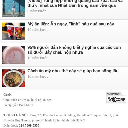
[Video] Tổng hợp những quảng cáo xuất sắc và
thú vị nhất của Nhật Bản trong năm vừa qua
8 năm trước
Mỳ ăn liền: Ăn ngay, "lĩnh" hậu quả sau này
10 năm trước
95% người dân không biết ý nghĩa của các con
số dưới đáy chai, hộp nhựa
10 năm trước
Cách ăn mỳ như thế này sẽ giúp bạn sống lâu
10 năm trước
GenK
Chịu trách nhiệm quản lý nội dung:
Bà Nguyễn Bích Minh
TRỤ SỞ HÀ NỘI:
Tầng 22, Tòa nhà Center Building, Hapulico Complex, Số 01, phố
Nguyễn Huy Tưởng, phường Thanh Xuân, thành phố Hà Nội
Điện thoại:
024 7309 5555
.