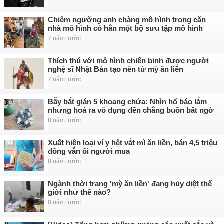
Chiêm ngưỡng anh chàng mô hình trong căn
nhà mô hình có hẳn một bộ sưu tập mô hình
7 năm trước
Thích thú với mô hình chiến binh được người
nghệ sĩ Nhật Bản tạo nên từ mỳ ăn liền
7 năm trước
Bẫy bắt gián 5 khoang chứa: Nhìn hổ báo lắm
nhưng hoá ra vô dụng đến chẳng buồn bất ngờ
8 năm trước
Xuất hiện loại ví y hệt vắt mì ăn liền, bán 4,5 triệu
đồng vẫn ối người mua
8 năm trước
Ngành thời trang 'mỳ ăn liền' đang hủy diệt thế
giới như thế nào?
8 năm trước