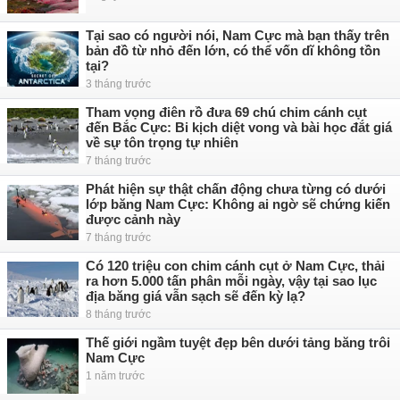
Tại sao có người nói, Nam Cực mà bạn thấy trên
bản đồ từ nhỏ đến lớn, có thể vốn dĩ không tồn
tại?
3 tháng trước
Tham vọng điên rồ đưa 69 chú chim cánh cụt
đến Bắc Cực: Bi kịch diệt vong và bài học đắt giá
về sự tôn trọng tự nhiên
7 tháng trước
Phát hiện sự thật chấn động chưa từng có dưới
lớp băng Nam Cực: Không ai ngờ sẽ chứng kiến
được cảnh này
7 tháng trước
Có 120 triệu con chim cánh cụt ở Nam Cực, thải
ra hơn 5.000 tấn phân mỗi ngày, vậy tại sao lục
địa băng giá vẫn sạch sẽ đến kỳ lạ?
8 tháng trước
Thế giới ngầm tuyệt đẹp bên dưới tảng băng trôi
Nam Cực
1 năm trước