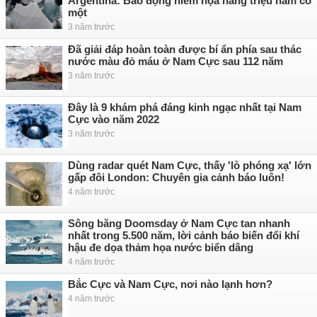
Argentina: Báo động hiểm họa hàng triệu năm có
một
3 năm trước
Đã giải đáp hoàn toàn được bí ẩn phía sau thác
nước màu đỏ máu ở Nam Cực sau 112 năm
3 năm trước
Đây là 9 khám phá đáng kinh ngạc nhất tại Nam
Cực vào năm 2022
3 năm trước
Dùng radar quét Nam Cực, thấy 'lò phóng xạ' lớn
gấp đôi London: Chuyên gia cảnh báo luôn!
4 năm trước
Sông băng Doomsday ở Nam Cực tan nhanh
nhất trong 5.500 năm, lời cảnh báo biến đổi khí
hậu đe dọa thảm họa nước biển dâng
4 năm trước
Bắc Cực và Nam Cực, nơi nào lạnh hơn?
4 năm trước