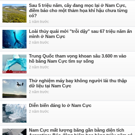
Sau 5 triệu năm, cây đang mọc lại ở Nam Cực,
điềm báo cho một thảm họa khí hậu chưa từng
có?
1 năm trước
Loài thủy quái mới "trỗi dậy" sau 67 triệu năm ẩn
mình ở Nam Cực
2 năm trước
Trung Quốc tham vọng khoan sâu 3.600 m vào
hồ băng Nam Cực tìm sự sống
2 năm trước
Thử nghiệm máy bay không người lái thu thập
dữ liệu tại Nam Cực
2 năm trước
Diễn biến đáng lo ở Nam Cực
2 năm trước
Nam Cực mất lượng băng gần bằng diện tích