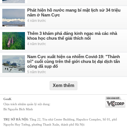
Phát hiện hồ nước mang bí mật lịch sử 34 triệu
năm ở Nam Cực
4 năm trước
Thêm 3 khám phá đáng kinh ngạc mà các nhà
khoa học chưa thể giải thích nổi
4 năm trước
Nam Cực xuất hiện ca nhiễm Covid-19: "Thành
trì" cuối cùng trên thế giới chưa bị đại dịch tấn
công đã sụp đổ
5 năm trước
Xem thêm
GenK
Chịu trách nhiệm quản lý nội dung:
Bà Nguyễn Bích Minh
TRỤ SỞ HÀ NỘI:
Tầng 22, Tòa nhà Center Building, Hapulico Complex, Số 01, phố
Nguyễn Huy Tưởng, phường Thanh Xuân, thành phố Hà Nội