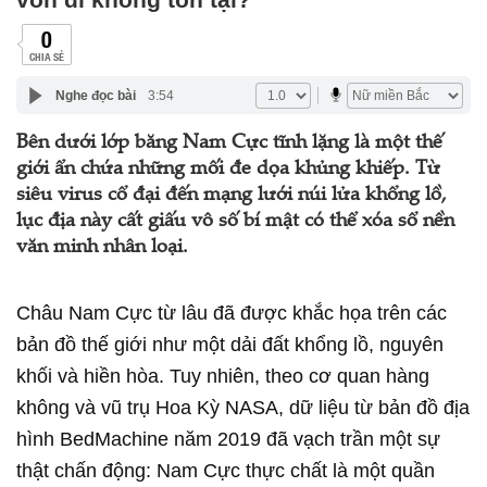
0
CHIA SẺ
Nghe đọc bài
3:54
Bên dưới lớp băng Nam Cực tĩnh lặng là một thế
giới ẩn chứa những mối đe dọa khủng khiếp. Từ
siêu virus cổ đại đến mạng lưới núi lửa khổng lồ,
lục địa này cất giấu vô số bí mật có thể xóa sổ nền
văn minh nhân loại.
Châu Nam Cực từ lâu đã được khắc họa trên các
bản đồ thế giới như một dải đất khổng lồ, nguyên
khối và hiền hòa. Tuy nhiên, theo cơ quan hàng
không và vũ trụ Hoa Kỳ NASA, dữ liệu từ bản đồ địa
hình BedMachine năm 2019 đã vạch trần một sự
thật chấn động: Nam Cực thực chất là một quần