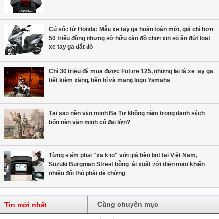
Cú sốc từ Honda: Mẫu xe tay ga hoàn toán mới, giá chỉ hơn
50 triệu đồng nhưng sở hữu dàn đồ chơi xịn sò ăn đứt loạt
xe tay ga đắt đỏ
Chỉ 30 triệu đã mua được Future 125, nhưng lại là xe tay ga
tiết kiệm xăng, bền bỉ và mang logo Yamaha
Tại sao nền văn minh Ba Tư không nằm trong danh sách
bốn nền văn minh cổ đại lớn?
Từng ế ẩm phải "xả kho" với giá bèo bọt tại Việt Nam,
Suzuki Burgman Street bỗng tái xuất với diện mạo khiến
nhiều đối thủ phải dè chừng
Cùng chuyên mục
Tin mới nhất