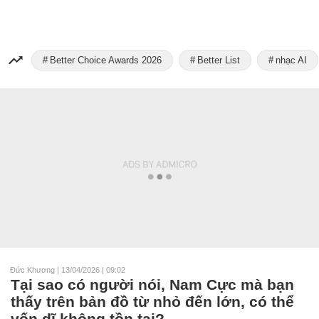
Better Choice Awards 2026
Better List
nhạc AI
Đức Khương
|
13/04/2026 | 09:02
Tại sao có người nói, Nam Cực mà bạn
thấy trên bản đồ từ nhỏ đến lớn, có thể
vốn dĩ không tồn tại?