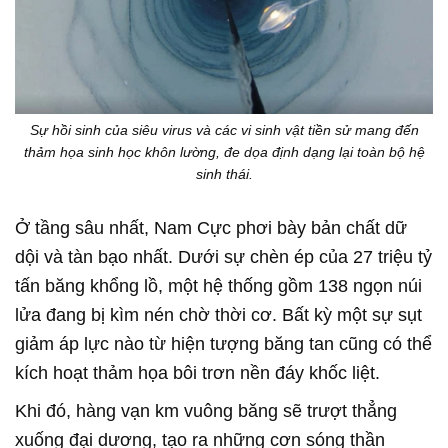
Sự hồi sinh của siêu virus và các vi sinh vật tiền sử mang đến
thảm họa sinh học khôn lường, đe dọa định dạng lại toàn bộ hệ
sinh thái.
Ở tầng sâu nhất, Nam Cực phơi bày bản chất dữ
dội và tàn bạo nhất. Dưới sự chèn ép của 27 triệu tỷ
tấn băng khổng lồ, một hệ thống gồm 138 ngọn núi
lửa đang bị kìm nén chờ thời cơ. Bất kỳ một sự sụt
giảm áp lực nào từ hiện tượng băng tan cũng có thể
kích hoạt thảm họa bôi trơn nền đáy khốc liệt.
Khi đó, hàng vạn km vuông băng sẽ trượt thẳng
xuống đại dương, tạo ra những cơn sóng thần