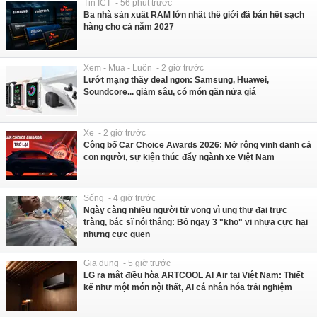
Tin ICT - 56 phút trước
Ba nhà sản xuất RAM lớn nhất thế giới đã bán hết sạch
hàng cho cả năm 2027
Xem - Mua - Luôn - 2 giờ trước
Lướt mạng thấy deal ngon: Samsung, Huawei,
Soundcore... giảm sâu, có món gần nửa giá
Xe - 2 giờ trước
Công bố Car Choice Awards 2026: Mở rộng vinh danh cả
con người, sự kiện thúc đẩy ngành xe Việt Nam
Sống - 4 giờ trước
Ngày càng nhiều người tử vong vì ung thư đại trực
tràng, bác sĩ nói thẳng: Bỏ ngay 3 "kho" vi nhựa cực hại
nhưng cực quen
Gia dụng - 5 giờ trước
LG ra mắt điều hòa ARTCOOL AI Air tại Việt Nam: Thiết
kế như một món nội thất, AI cá nhân hóa trải nghiệm