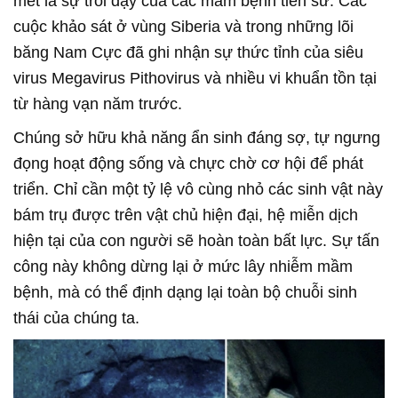
mét là sự trỗi dậy của các mầm bệnh tiền sử. Các
cuộc khảo sát ở vùng Siberia và trong những lõi
băng Nam Cực đã ghi nhận sự thức tỉnh của siêu
virus Megavirus Pithovirus và nhiều vi khuẩn tồn tại
từ hàng vạn năm trước.
Chúng sở hữu khả năng ẩn sinh đáng sợ, tự ngưng
đọng hoạt động sống và chực chờ cơ hội để phát
triển. Chỉ cần một tỷ lệ vô cùng nhỏ các sinh vật này
bám trụ được trên vật chủ hiện đại, hệ miễn dịch
hiện tại của con người sẽ hoàn toàn bất lực. Sự tấn
công này không dừng lại ở mức lây nhiễm mầm
bệnh, mà có thể định dạng lại toàn bộ chuỗi sinh
thái của chúng ta.