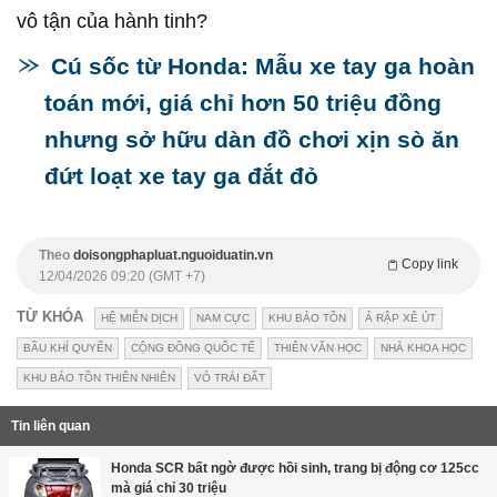
vô tận của hành tinh?
Cú sốc từ Honda: Mẫu xe tay ga hoàn
toán mới, giá chỉ hơn 50 triệu đồng
nhưng sở hữu dàn đồ chơi xịn sò ăn
đứt loạt xe tay ga đắt đỏ
Theo
doisongphapluat.nguoiduatin.vn
Copy link
12/04/2026 09:20 (GMT +7)
TỪ KHÓA
HỆ MIỄN DỊCH
NAM CỰC
KHU BẢO TỒN
Ả RẬP XÊ ÚT
BẦU KHÍ QUYỂN
CỘNG ĐỒNG QUỐC TẾ
THIÊN VĂN HỌC
NHÀ KHOA HỌC
KHU BẢO TỒN THIÊN NHIÊN
VỎ TRÁI ĐẤT
Tin liên quan
Honda SCR bất ngờ được hồi sinh, trang bị động cơ 125cc
mà giá chỉ 30 triệu