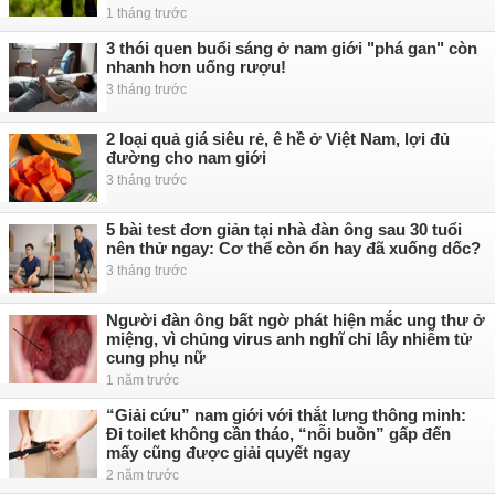
1 tháng trước
3 thói quen buổi sáng ở nam giới "phá gan" còn
nhanh hơn uống rượu!
3 tháng trước
2 loại quả giá siêu rẻ, ê hề ở Việt Nam, lợi đủ
đường cho nam giới
3 tháng trước
5 bài test đơn giản tại nhà đàn ông sau 30 tuổi
nên thử ngay: Cơ thể còn ổn hay đã xuống dốc?
3 tháng trước
Người đàn ông bất ngờ phát hiện mắc ung thư ở
miệng, vì chủng virus anh nghĩ chỉ lây nhiễm tử
cung phụ nữ
1 năm trước
“Giải cứu” nam giới với thắt lưng thông minh:
Đi toilet không cần tháo, “nỗi buồn” gấp đến
mấy cũng được giải quyết ngay
2 năm trước