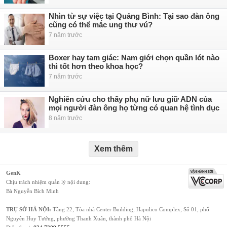
Nhìn từ sự việc tại Quảng Bình: Tại sao đàn ông
cũng có thể mắc ung thư vú?
7 năm trước
Boxer hay tam giác: Nam giới chọn quần lót nào
thì tốt hơn theo khoa học?
7 năm trước
Nghiên cứu cho thấy phụ nữ lưu giữ ADN của
mọi người đàn ông họ từng có quan hệ tình dục
8 năm trước
Xem thêm
GenK
Chịu trách nhiệm quản lý nội dung:
Bà Nguyễn Bích Minh
TRỤ SỞ HÀ NỘI:
Tầng 22, Tòa nhà Center Building, Hapulico Complex, Số 01, phố
Nguyễn Huy Tưởng, phường Thanh Xuân, thành phố Hà Nội