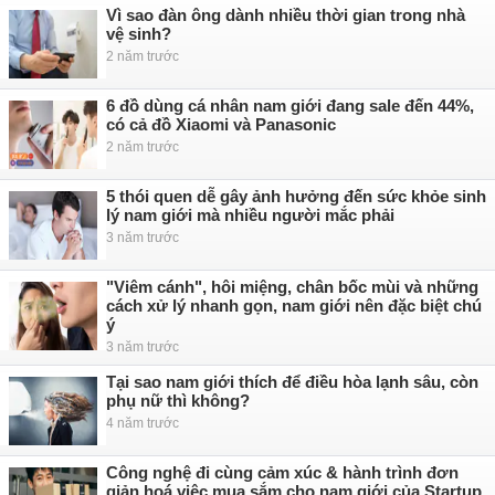
Vì sao đàn ông dành nhiều thời gian trong nhà
vệ sinh?
2 năm trước
6 đồ dùng cá nhân nam giới đang sale đến 44%,
có cả đồ Xiaomi và Panasonic
2 năm trước
5 thói quen dễ gây ảnh hưởng đến sức khỏe sinh
lý nam giới mà nhiều người mắc phải
3 năm trước
"Viêm cánh", hôi miệng, chân bốc mùi và những
cách xử lý nhanh gọn, nam giới nên đặc biệt chú
ý
3 năm trước
Tại sao nam giới thích để điều hòa lạnh sâu, còn
phụ nữ thì không?
4 năm trước
Công nghệ đi cùng cảm xúc & hành trình đơn
giản hoá việc mua sắm cho nam giới của Startup