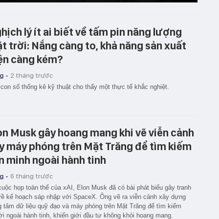
hịch lý ít ai biết về tấm pin năng lượng
t trời: Nắng càng to, khả năng sản xuất
ện càng kém?
g -
2 tháng trước
con số thống kê kỹ thuật cho thấy một thực tế khắc nghiệt.
on Musk gây hoang mang khi vẽ viễn cảnh
y máy phóng trên Mặt Trăng để tìm kiếm
n minh ngoài hành tinh
g -
6 tháng trước
cuộc họp toàn thể của xAI, Elon Musk đã có bài phát biểu gây tranh
về kế hoạch sáp nhập với SpaceX. Ông vẽ ra viễn cảnh xây dựng
g tâm dữ liệu quỹ đạo và máy phóng trên Mặt Trăng để tìm kiếm
i ngoài hành tinh, khiến giới đầu tư không khỏi hoang mang.