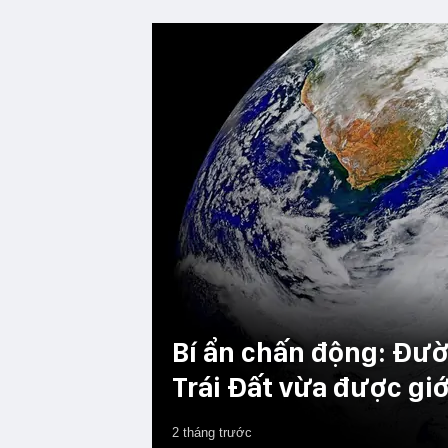
Bí ẩn chấn động: Đườ
Trái Đất vừa được giớ
2 tháng trước