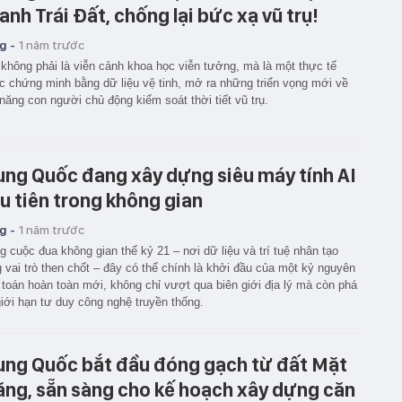
anh Trái Đất, chống lại bức xạ vũ trụ!
g -
1 năm trước
không phải là viễn cảnh khoa học viễn tưởng, mà là một thực tế
 chứng minh bằng dữ liệu vệ tinh, mở ra những triển vọng mới về
năng con người chủ động kiểm soát thời tiết vũ trụ.
ung Quốc đang xây dựng siêu máy tính AI
u tiên trong không gian
g -
1 năm trước
g cuộc đua không gian thế kỷ 21 – nơi dữ liệu và trí tuệ nhân tạo
 vai trò then chốt – đây có thể chính là khởi đầu của một kỷ nguyên
 toán hoàn toàn mới, không chỉ vượt qua biên giới địa lý mà còn phá
iới hạn tư duy công nghệ truyền thống.
ung Quốc bắt đầu đóng gạch từ đất Mặt
ăng, sẵn sàng cho kế hoạch xây dựng căn