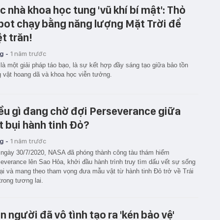
c nhà khoa học tung 'vũ khí bí mật': Thỏ
bot chạy bằng năng lượng Mặt Trời để
ệt trăn!
g -
1 năm trước
là một giải pháp táo bạo, là sự kết hợp đầy sáng tạo giữa bảo tồn
 vật hoang dã và khoa học viễn tưởng.
ều gì đang chờ đợi Perseverance giữa
t bụi hành tinh Đỏ?
g -
1 năm trước
ngày 30/7/2020, NASA đã phóng thành công tàu thám hiểm
everance lên Sao Hỏa, khởi đầu hành trình truy tìm dấu vết sự sống
ại và mang theo tham vọng đưa mẫu vật từ hành tinh Đỏ trở về Trái
trong tương lai.
n người đã vô tình tạo ra 'kén bảo vệ'