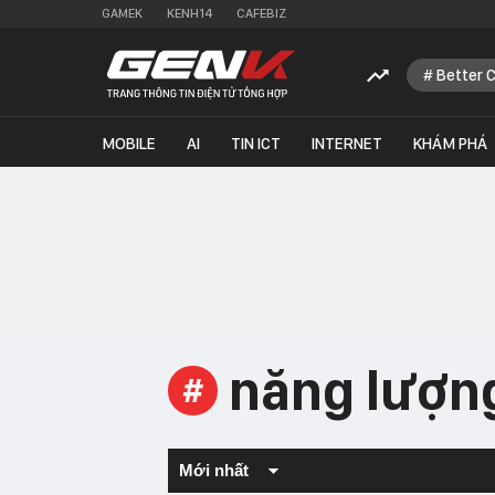
GAMEK
KENH14
CAFEBIZ
Better 
MOBILE
AI
TIN ICT
INTERNET
KHÁM PHÁ
năng lượng
#
Mới nhất