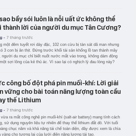
 sao bầy sói luôn là nỗi uất ức không thể
i thành lời của người du mục Tân Cương?
g -
7 tháng trước
g một đêm tuyết rơi dày đặc, 102 con cừu bị tàn sát dã man nhưng
có 3 con bị ăn thịt. Đứng trước khối tài sản khổng lồ tan thành mây
, người du mục chỉ biết nuốt nước mắt vào trong, không dám động
một sợi lông của kẻ thủ ác. Vì sao lại có nghịch lý đau lòng này?
c công bố đột phá pin muối-khí: Lời giải
n vững cho bài toán năng lượng toàn cầu
ay thế Lithium
g -
7 tháng trước
vừa ra mắt công nghệ pin muối-khí (salt-air battery) mang tính cách
, sử dụng nguyên liệu tự nhiên để thay thế lithium đắt đỏ. Với tuổi
hàng chục năm và khả năng tái chế toàn diện, đây được xem là chìa
 vàng cho tương lai của lưới điện năng lượng tái tạo.