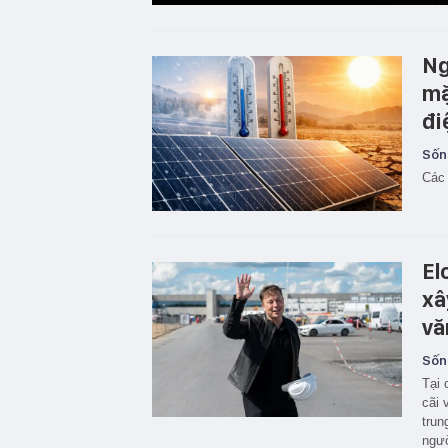
Ng
mặ
đi
Sốn
Các 
El
xâ
vă
Sốn
Tại 
cãi 
trun
ngườ