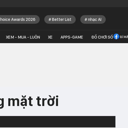
Choice Awards 2026
Better List
nhạc AI
XEM - MUA - LUÔN
XE
APPS-GAME
ĐỒ CHƠI SỐ
BÍ M
 mặt trời