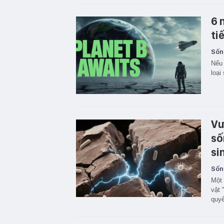
6 
ti
Sốn
Nếu 
loại
Vư
số
si
Sốn
Một 
vật 
quyể