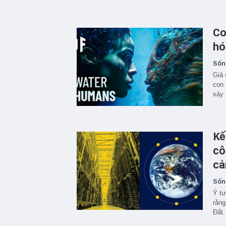
Co
hó
Sốn
Giả 
con 
xảy 
Kế
cô
cả
Sốn
Ý tư
rằng
Đất.