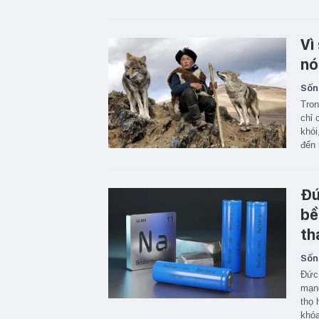
Vì
nó
Sốn
Tron
chỉ 
khói
đến 
Đứ
bề
th
Sốn
Đức 
mạng
thọ 
khóa