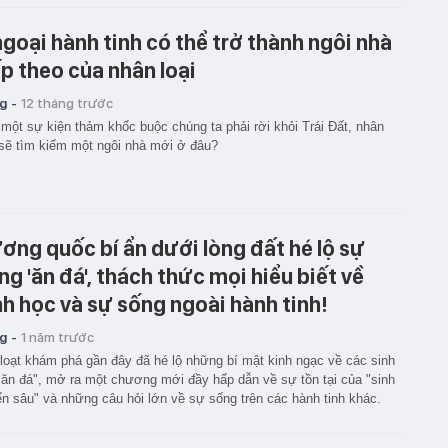
ngoại hành tinh có thể trở thành ngôi nhà
ếp theo của nhân loại
g -
12 tháng trước
một sự kiện thảm khốc buộc chúng ta phải rời khỏi Trái Đất, nhân
 sẽ tìm kiếm một ngôi nhà mới ở đâu?
ơng quốc bí ẩn dưới lòng đất hé lộ sự
ng 'ăn đá', thách thức mọi hiểu biết về
nh học và sự sống ngoài hành tinh!
g -
1 năm trước
loạt khám phá gần đây đã hé lộ những bí mật kinh ngạc về các sinh
"ăn đá", mở ra một chương mới đầy hấp dẫn về sự tồn tại của "sinh
n sâu" và những câu hỏi lớn về sự sống trên các hành tinh khác.