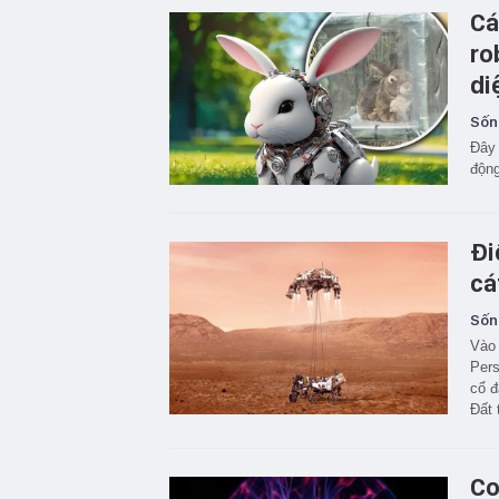
Cá
ro
di
Sốn
Đây 
động
Đi
cá
Sốn
Vào 
Pers
cổ đ
Đất 
Co