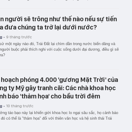
n người sẽ trông như thế nào nếu sự tiến
a đưa chúng ta trở lại dưới nước?
g -
9 tháng trước
sử một ngày nào đó, Trái Đất lại chìm dần trong nước biển dâng và
người buộc phải thích nghi với cuộc sống dưới đại dương, điều gì sẽ
ra?
 hoạch phóng 4.000 'gương Mặt Trời' của
ng ty Mỹ gây tranh cãi: Các nhà khoa học
nh báo 'thảm họa' cho bầu trời đêm
g -
10 tháng trước
ởng táo bạo này lại khiến giới khoa học lo ngại sâu sắc, họ cảnh báo
 đó có thể là "thảm họa" đối với thiên văn học và hệ sinh thái Trái