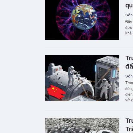
qu
Sốn
Đây 
được
khả 
Tr
đầ
Sốn
Tron
đóng
điện
vỡ g
Tr
Tr