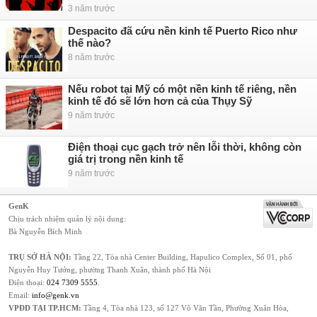
3 năm trước
Despacito đã cứu nền kinh tế Puerto Rico như
thế nào?
8 năm trước
Nếu robot tại Mỹ có một nền kinh tế riêng, nền
kinh tế đó sẽ lớn hơn cả của Thụy Sỹ
9 năm trước
Điện thoại cục gạch trở nên lỗi thời, không còn
giá trị trong nền kinh tế
9 năm trước
GenK
Chịu trách nhiệm quản lý nội dung:
Bà Nguyễn Bích Minh
TRỤ SỞ HÀ NỘI:
Tầng 22, Tòa nhà Center Building, Hapulico Complex, Số 01, phố
Nguyễn Huy Tưởng, phường Thanh Xuân, thành phố Hà Nội
Điện thoại:
024 7309 5555
.
Email:
info@genk.vn
VPĐD TẠI TP.HCM:
Tầng 4, Tòa nhà 123, số 127 Võ Văn Tần, Phường Xuân Hòa,