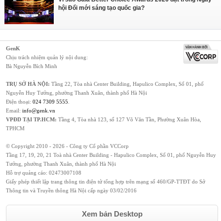
hội Đổi mới sáng tạo quốc gia?
GenK
Chịu trách nhiệm quản lý nội dung:
Bà Nguyễn Bích Minh
TRỤ SỞ HÀ NỘI:
Tầng 22, Tòa nhà Center Building, Hapulico Complex, Số 01, phố
Nguyễn Huy Tưởng, phường Thanh Xuân, thành phố Hà Nội
Điện thoại:
024 7309 5555
.
Email:
info@genk.vn
VPĐD TẠI TP.HCM:
Tầng 4, Tòa nhà 123, số 127 Võ Văn Tần, Phường Xuân Hòa,
TPHCM
© Copyright 2010 - 2026 - Công ty Cổ phần VCCorp
Tầng 17, 19, 20, 21 Toà nhà Center Building - Hapulico Complex, Số 01, phố Nguyễn Huy
Tưởng, phường Thanh Xuân, thành phố Hà Nội
Hỗ trợ quảng cáo:
02473007108
Giấy phép thiết lập trang thông tin điện tử tổng hợp trên mạng số 460/GP-TTĐT do Sở
Thông tin và Truyền thông Hà Nội cấp ngày 03/02/2016
Xem bản Desktop