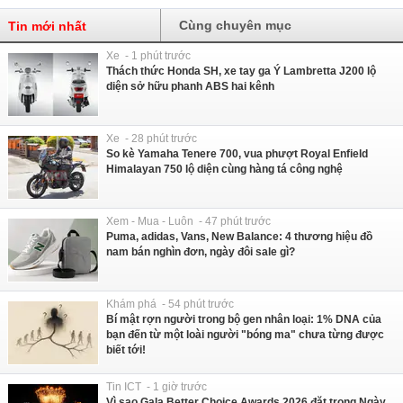
Cùng chuyên mục
Tin mới nhất
Xe - 1 phút trước
Thách thức Honda SH, xe tay ga Ý Lambretta J200 lộ
diện sở hữu phanh ABS hai kênh
Xe - 28 phút trước
So kè Yamaha Tenere 700, vua phượt Royal Enfield
Himalayan 750 lộ diện cùng hàng tá công nghệ
Xem - Mua - Luôn - 47 phút trước
Puma, adidas, Vans, New Balance: 4 thương hiệu đồ
nam bán nghìn đơn, ngày đôi sale gì?
Khám phá - 54 phút trước
Bí mật rợn người trong bộ gen nhân loại: 1% DNA của
bạn đến từ một loài người "bóng ma" chưa từng được
biết tới!
Tin ICT - 1 giờ trước
Vì sao Gala Better Choice Awards 2026 đặt trong Ngày