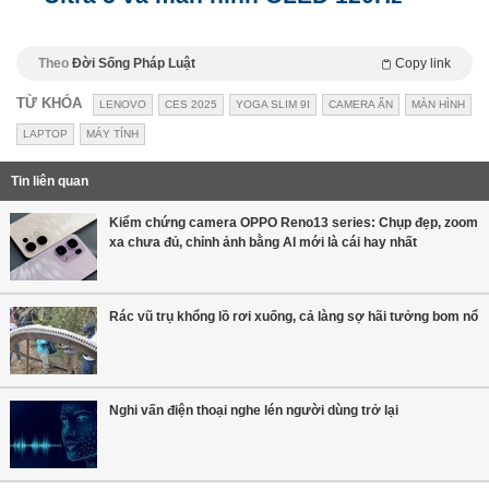
Theo
Đời Sống Pháp Luật
Copy link
TỪ KHÓA
LENOVO
CES 2025
YOGA SLIM 9I
CAMERA ẨN
MÀN HÌNH
LAPTOP
MÁY TÍNH
Tin liên quan
Kiểm chứng camera OPPO Reno13 series: Chụp đẹp, zoom
xa chưa đủ, chỉnh ảnh bằng AI mới là cái hay nhất
Rác vũ trụ khổng lồ rơi xuống, cả làng sợ hãi tưởng bom nổ
Nghi vấn điện thoại nghe lén người dùng trở lại