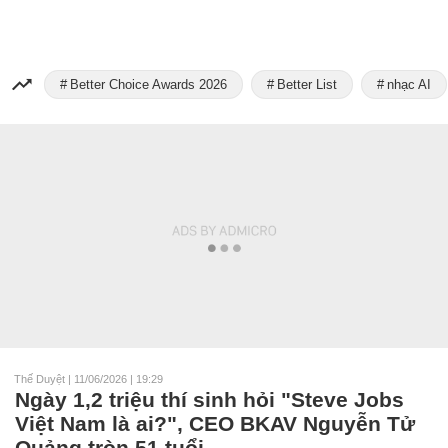
Better Choice Awards 2026
Better List
nhạc AI
Thế Duyệt
|
11/06/2026 | 19:29
Ngày 1,2 triệu thí sinh hỏi "Steve Jobs
Việt Nam là ai?", CEO BKAV Nguyễn Tử
Quảng tròn 51 tuổi