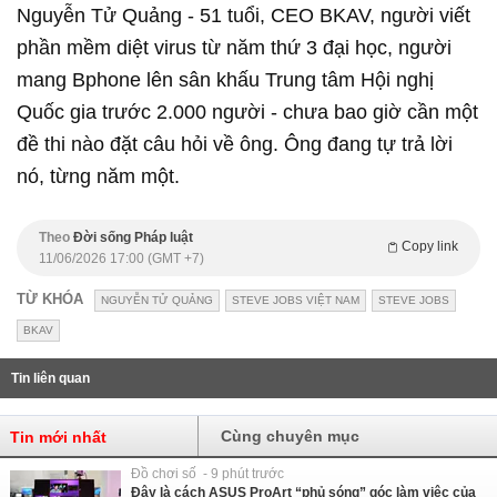
Nguyễn Tử Quảng - 51 tuổi, CEO BKAV, người viết
phần mềm diệt virus từ năm thứ 3 đại học, người
mang Bphone lên sân khấu Trung tâm Hội nghị
Quốc gia trước 2.000 người - chưa bao giờ cần một
đề thi nào đặt câu hỏi về ông. Ông đang tự trả lời
nó, từng năm một.
Theo
Đời sống Pháp luật
Copy link
11/06/2026 17:00 (GMT +7)
TỪ KHÓA
NGUYỄN TỬ QUẢNG
STEVE JOBS VIỆT NAM
STEVE JOBS
BKAV
Tin liên quan
Cùng chuyên mục
Tin mới nhất
Đồ chơi số - 9 phút trước
Đây là cách ASUS ProArt “phủ sóng” góc làm việc của