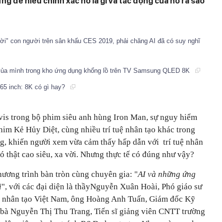
g để hiểu chính xác nó là gì và tác động của nó ra sao
lời" con người trên sân khấu CES 2019, phải chăng AI đã có suy nghĩ
 của mình trong kho ứng dụng khổng lồ trên TV Samsung QLED 8K
5 inch: 8K có gì hay?
vis trong bộ phim siêu anh hùng Iron Man, sự nguy hiểm
phim Kẻ Hủy Diệt, cùng nhiều trí tuệ nhân tạo khác trong
g, khiến người xem vừa cảm thấy hấp dẫn với trí tuệ nhân
ó thật cao siêu, xa vời. Nhưng thực tế có đúng như vậy?
hương trình bàn tròn cùng chuyên gia: "
AI và những ứng
i
", với các đại diện là thầyNguyễn Xuân Hoài, Phó giáo sư
tuệ nhân tạo Việt Nam, ông Hoàng Anh Tuấn, Giám đốc Kỹ
bà Nguyễn Thị Thu Trang, Tiến sĩ giảng viên CNTT trường