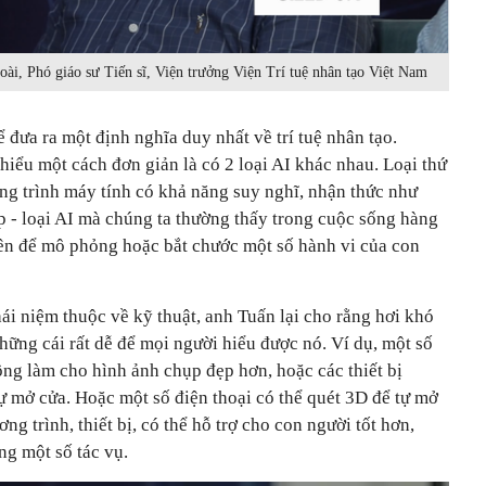
ài, Phó giáo sư Tiến sĩ, Viện trưởng Viện Trí tuệ nhân tạo Việt Nam
đưa ra một định nghĩa duy nhất về trí tuệ nhân tạo.
 hiểu một cách đơn giản là có 2 loại AI khác nhau. Loại thứ
ng trình máy tính có khả năng suy nghĩ, nhận thức như
ẹp - loại AI mà chúng ta thường thấy trong cuộc sống hàng
 nên để mô phỏng hoặc bắt chước một số hành vi của con
i niệm thuộc về kỹ thuật, anh Tuấn lại cho rằng hơi khó
những cái rất dễ để mọi người hiểu được nó. Ví dụ, một số
ng làm cho hình ảnh chụp đẹp hơn, hoặc các thiết bị
ự mở cửa. Hoặc một số điện thoại có thể quét 3D để tự mở
ng trình, thiết bị, có thể hỗ trợ cho con người tốt hơn,
ng một số tác vụ.