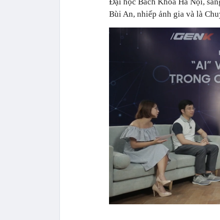
Đại học Bách Khoa Hà Nội, sáng
Bùi An, nhiếp ảnh gia và là Chu