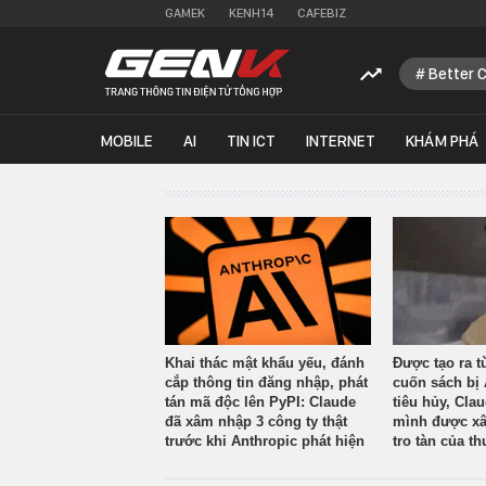
GAMEK
KENH14
CAFEBIZ
Better 
MOBILE
AI
TIN ICT
INTERNET
KHÁM PHÁ
Khai thác mật khẩu yếu, đánh
Được tạo ra t
cắp thông tin đăng nhập, phát
cuốn sách bị 
tán mã độc lên PyPI: Claude
tiêu hủy, Cla
đã xâm nhập 3 công ty thật
mình được xâ
trước khi Anthropic phát hiện
tro tàn của th