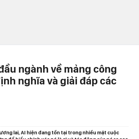
 đầu ngành về mảng công
ịnh nghĩa và giải đáp các
ơng lai, AI hiện đang tồn tại trong nhiều mặt cuộc