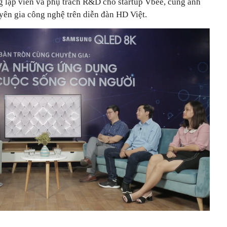
 lập viên và phụ trách R&D cho startup Vbee, cùng anh
yên gia công nghệ trên diễn đàn HD Việt.