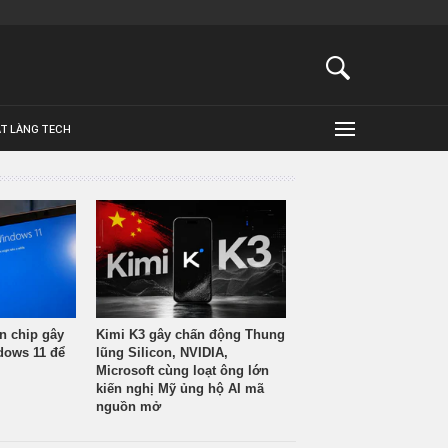
ẬT LÀNG TECH
n chip gây
Kimi K3 gây chấn động Thung
ndows 11 để
lũng Silicon, NVIDIA,
Microsoft cùng loạt ông lớn
kiến nghị Mỹ ủng hộ AI mã
nguồn mở