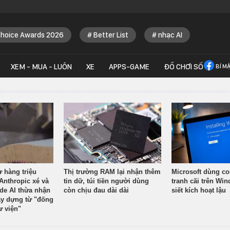
Choice Awards 2026
Better List
nhạc AI
XEM - MUA - LUÔN
XE
APPS-GAME
ĐỒ CHƠI SỐ
BÍ M
ừ hàng triệu
Thị trường RAM lại nhận thêm
Microsoft dùng co
Anthropic xé và
tin dữ, túi tiền người dùng
tranh cãi trên Wi
ude AI thừa nhận
còn chịu đau dài dài
siết kích hoạt lậu
y dựng từ "đống
ư viện"