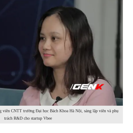
g viên CNTT trường Đại học Bách Khoa Hà Nội, sáng lập viên và phụ
trách R&D cho startup Vbee