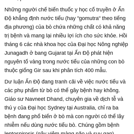
Những người chế biến thuốc y học cổ truyền ở Ấn
Độ khẳng định nước tiểu (hay "gomutra" theo tiếng
địa phương) của bò chứa những chất có khả năng
trị bệnh và mang lại nhiều lợi ích cho sức khỏe. Hồi
tháng 6 các nhà khoa học của Đại học Nông nghiệp
Junagadh ở bang Gujarat tại Ấn Độ phát hiện
nguyên tố vàng trong nước tiểu của những con bò
thuộc giống Gir sau khi phân tích 400 mẫu.
Dư luận Ấn Độ đang tranh cãi về việc nước tiểu và
các phụ phẩm từ bò có thể gây bệnh hay không.
Giáo sư Navneet Dhand, chuyên gia về dịch tễ và
thú y của Đại học Sydney tại Australia, chỉ ra ba
bệnh đang phổ biến ở bò mà con người có thể lây
nhiễm nếu dùng nước tiểu bò. Chúng gồm bệnh
leptospirosis (gây viêm màng não và suy gan),