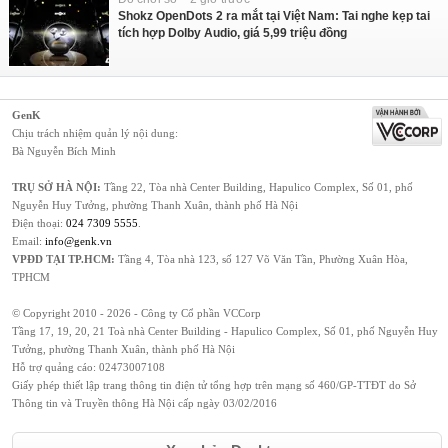
Shokz OpenDots 2 ra mắt tại Việt Nam: Tai nghe kẹp tai
tích hợp Dolby Audio, giá 5,99 triệu đồng
GenK
Chịu trách nhiệm quản lý nội dung:
Bà Nguyễn Bích Minh
TRỤ SỞ HÀ NỘI:
Tầng 22, Tòa nhà Center Building, Hapulico Complex, Số 01, phố
Nguyễn Huy Tưởng, phường Thanh Xuân, thành phố Hà Nội
Điện thoại:
024 7309 5555
.
Email:
info@genk.vn
VPĐD TẠI TP.HCM:
Tầng 4, Tòa nhà 123, số 127 Võ Văn Tần, Phường Xuân Hòa,
TPHCM
© Copyright 2010 - 2026 - Công ty Cổ phần VCCorp
Tầng 17, 19, 20, 21 Toà nhà Center Building - Hapulico Complex, Số 01, phố Nguyễn Huy
Tưởng, phường Thanh Xuân, thành phố Hà Nội
Hỗ trợ quảng cáo:
02473007108
Giấy phép thiết lập trang thông tin điện tử tổng hợp trên mạng số 460/GP-TTĐT do Sở
Thông tin và Truyền thông Hà Nội cấp ngày 03/02/2016