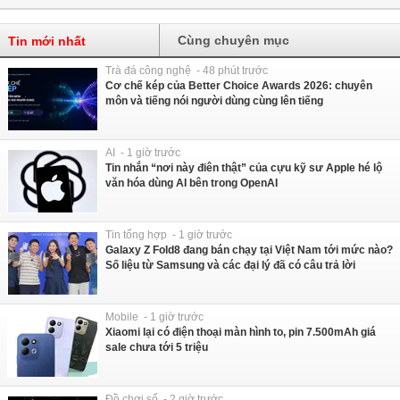
Cùng chuyên mục
Tin mới nhất
Trà đá công nghệ - 48 phút trước
Cơ chế kép của Better Choice Awards 2026: chuyên
môn và tiếng nói người dùng cùng lên tiếng
AI - 1 giờ trước
Tin nhắn “nơi này điên thật” của cựu kỹ sư Apple hé lộ
văn hóa dùng AI bên trong OpenAI
Tin tổng hợp - 1 giờ trước
Galaxy Z Fold8 đang bán chạy tại Việt Nam tới mức nào?
Số liệu từ Samsung và các đại lý đã có câu trả lời
Mobile - 1 giờ trước
Xiaomi lại có điện thoại màn hình to, pin 7.500mAh giá
sale chưa tới 5 triệu
Đồ chơi số - 2 giờ trước