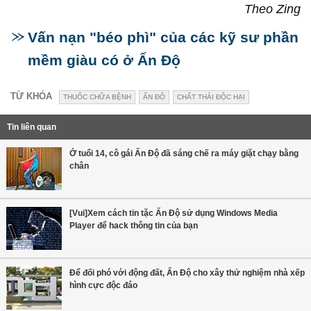
Theo Zing
Vấn nạn "béo phì" của các kỹ sư phần
mềm giàu có ở Ấn Độ
TỪ KHÓA
THUỐC CHỮA BỆNH
ẤN ĐỘ
CHẤT THẢI ĐỘC HẠI
Tin liên quan
Ở tuổi 14, cô gái Ấn Độ đã sáng chế ra máy giặt chạy bằng
chân
[Vui]Xem cách tin tặc Ấn Độ sử dụng Windows Media
Player để hack thông tin của bạn
Để đối phó với động đất, Ấn Độ cho xây thử nghiệm nhà xếp
hình cực độc đáo