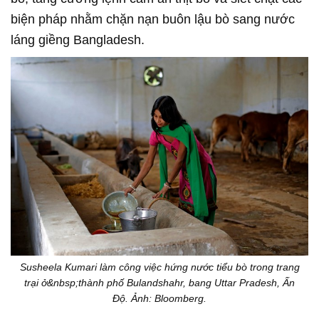
biện pháp nhằm chặn nạn buôn lậu bò sang nước
láng giềng Bangladesh.
Susheela Kumari làm công việc hứng nước tiểu bò trong trang
trại ở&nbsp;thành phố Bulandshahr, bang Uttar Pradesh, Ấn
Độ. Ảnh: Bloomberg.