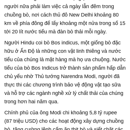
người nữa phải làm việc cả ngày lẫn đêm trong
chuồng bò, nơi cách thủ đô New Delhi khoảng 80
km về phía đông để lấy khoảng một nửa trong số 15
tới 20 lít nước tiểu mà đàn bò thải mỗi ngày.
Người Hindu coi bò Bos indicus, một giống bò đặc
hữu ở Ấn Độ là những con vật linh thiêng và nước
tiểu của chúng là mặt hàng mà họ ưa chuộng. Nước
tiểu của bò Bos Indicus trở thành sản phẩm hấp dẫn
chủ yếu nhờ Thủ tướng Narendra Modi, người đã
thực thi các chương trình bảo vệ động vật tạo sữa
và hỗ trợ các ngành nghề xử lý chất thải của chúng
trong hơn hai năm qua.
Chính phủ của ông Modi chi khoảng 5,8 tỷ rupee
(87 triệu USD) cho các hoạt động xây dựng chuồng
bò, tăng cường lệnh cấm ăn thịt bò và siết chặt các