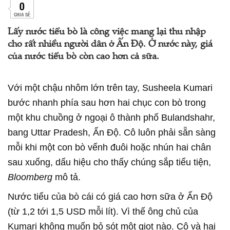
0
CHIA SẺ
Lấy nước tiểu bò là công việc mang lại thu nhập
cho rất nhiều người dân ở Ấn Độ. Ở nước này, giá
của nước tiểu bò còn cao hơn cả sữa.
Với một chậu nhôm lớn trên tay, Susheela Kumari
bước nhanh phía sau hơn hai chục con bò trong
một khu chuồng ở ngoại ô thành phố Bulandshahr,
bang Uttar Pradesh, Ấn Độ. Cô luôn phải sẵn sàng
mỗi khi một con bò vểnh đuôi hoặc nhún hai chân
sau xuống, dấu hiệu cho thấy chúng sắp tiểu tiện,
Bloomberg
mô tả.
Nước tiểu của bò cái có giá cao hơn sữa ở Ấn Độ
(từ 1,2 tới 1,5 USD mỗi lít). Vì thế ông chủ của
Kumari không muốn bỏ sót một giọt nào. Cô và hai