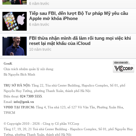
6 năm trước
Tiếp sau FBI, đến lượt Bộ Tư pháp Mỹ yêu cầu
Apple mở khóa iPhone
6 năm trước
FBI thừa nhận mình đã làm rối tung mọi việc khi
reset lại mật khẩu của iCloud
10 năm trước
GenK
Chịu trách nhiệm quản lý nội dung:
Bà Nguyễn Bích Minh
TRỤ SỞ HÀ NỘI:
Tầng 22, Tòa nhà Center Building, Hapulico Complex, Số 01, phố
Nguyễn Huy Tưởng, phường Thanh Xuân, thành phố Hà Nội
Điện thoại:
024 7309 5555
.
Email:
info@genk.vn
VPĐD TẠI TP.HCM:
Tầng 4, Tòa nhà 123, số 127 Võ Văn Tần, Phường Xuân Hòa,
TPHCM
© Copyright 2010 - 2026 - Công ty Cổ phần VCCorp
Tầng 17, 19, 20, 21 Toà nhà Center Building - Hapulico Complex, Số 01, phố Nguyễn Huy
Tưởng, phường Thanh Xuân, thành phố Hà Nội