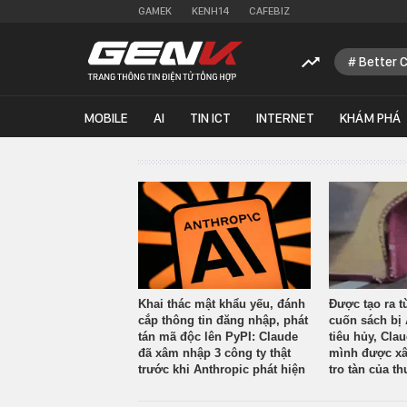
GAMEK
KENH14
CAFEBIZ
Better 
MOBILE
AI
TIN ICT
INTERNET
KHÁM PHÁ
Khai thác mật khẩu yếu, đánh
Được tạo ra t
cắp thông tin đăng nhập, phát
cuốn sách bị 
tán mã độc lên PyPI: Claude
tiêu hủy, Cla
đã xâm nhập 3 công ty thật
mình được xâ
trước khi Anthropic phát hiện
tro tàn của th