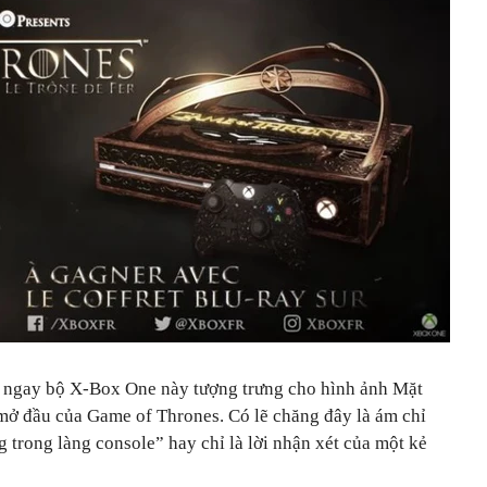
a ngay bộ X-Box One này tượng trưng cho hình ảnh Mặt
 mở đầu của Game of Thrones. Có lẽ chăng đây là ám chỉ
 trong làng console” hay chỉ là lời nhận xét của một kẻ