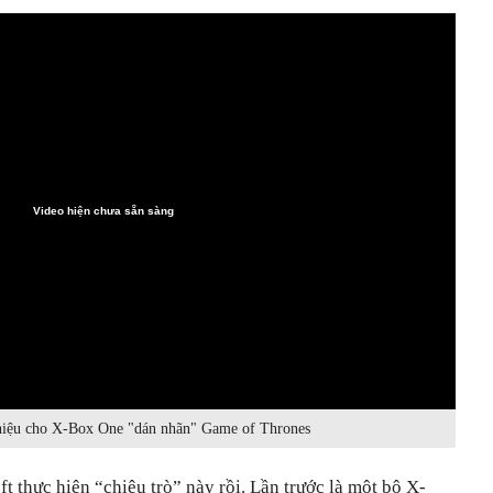
Video hiện chưa sẵn sàng
thiệu cho X-Box One "dán nhãn" Game of Thrones
t thực hiện “chiêu trò” này rồi. Lần trước là một bộ X-