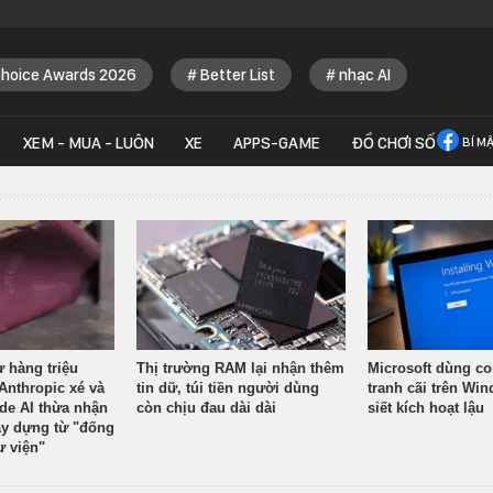
Choice Awards 2026
Better List
nhạc AI
XEM - MUA - LUÔN
XE
APPS-GAME
ĐỒ CHƠI SỐ
BÍ M
ừ hàng triệu
Thị trường RAM lại nhận thêm
Microsoft dùng co
Anthropic xé và
tin dữ, túi tiền người dùng
tranh cãi trên Wi
ude AI thừa nhận
còn chịu đau dài dài
siết kích hoạt lậu
y dựng từ "đống
ư viện"