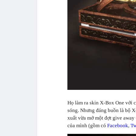
Họ làm ra skin X-Box One với c
sóng. Nhưng đáng buồn là bộ X
xuất vừa mở một đợt give away 
của mình (gồm có
Facebook
,
Tw