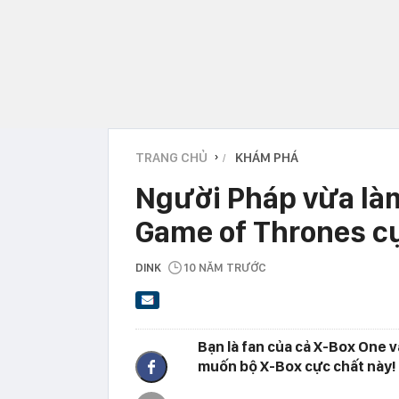
TRANG CHỦ
KHÁM PHÁ
›
Người Pháp vừa làm
Game of Thrones cự
DINK
10 NĂM TRƯỚC
Bạn là fan của cả X-Box One 
muốn bộ X-Box cực chất này!