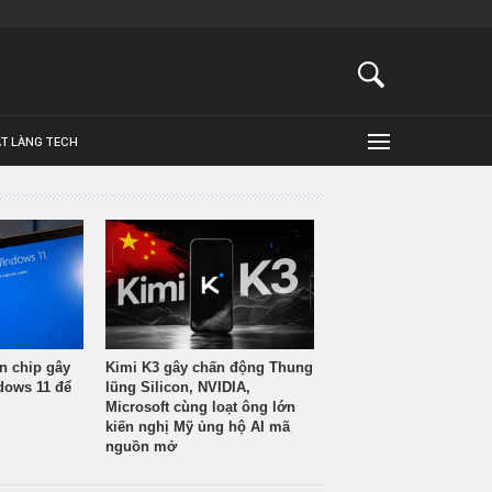
ẬT LÀNG TECH
n chip gây
Kimi K3 gây chấn động Thung
ndows 11 để
lũng Silicon, NVIDIA,
Microsoft cùng loạt ông lớn
kiến nghị Mỹ ủng hộ AI mã
nguồn mở