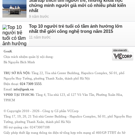
Startup thích tìm người trẻ, nhưng khoa học
chứng minh người già mới có nhiều phát kiến
nhất
9 năm trước
Top 10 người trẻ tuổi có tầm ảnh hưởng lớn
nhất thế giới công nghệ trong năm 2015
11 năm trước
GenK
Chịu trách nhiệm quản lý nội dung:
Bà Nguyễn Bích Minh
TRỤ SỞ HÀ NỘI:
Tầng 22, Tòa nhà Center Building, Hapulico Complex, Số 01, phố
Nguyễn Huy Tưởng, phường Thanh Xuân, thành phố Hà Nội
Điện thoại:
024 7309 5555
.
Email:
info@genk.vn
VPĐD TẠI TP.HCM:
Tầng 4, Tòa nhà 123, số 127 Võ Văn Tần, Phường Xuân Hòa,
TPHCM
© Copyright 2010 - 2026 - Công ty Cổ phần VCCorp
Tầng 17, 19, 20, 21 Toà nhà Center Building - Hapulico Complex, Số 01, phố Nguyễn Huy
Tưởng, phường Thanh Xuân, thành phố Hà Nội
Hỗ trợ quảng cáo:
02473007108
Giấy phép thiết lập trang thông tin điện tử tổng hợp trên mạng số 460/GP-TTĐT do Sở