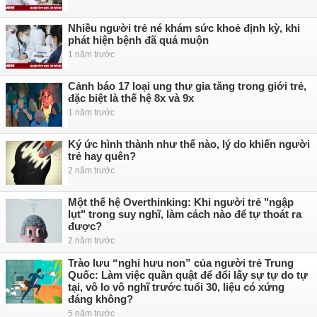
Nhiều người trẻ né khám sức khoẻ định kỳ, khi
phát hiện bệnh đã quá muộn
1 năm trước
Cảnh báo 17 loại ung thư gia tăng trong giới trẻ,
đặc biệt là thế hệ 8x và 9x
1 năm trước
Ký ức hình thành như thế nào, lý do khiến người
trẻ hay quên?
2 năm trước
Một thế hệ Overthinking: Khi người trẻ "ngập
lụt" trong suy nghĩ, làm cách nào để tự thoát ra
được?
2 năm trước
Trào lưu “nghỉ hưu non” của người trẻ Trung
Quốc: Làm việc quần quật để đổi lấy sự tự do tự
tại, vô lo vô nghĩ trước tuổi 30, liệu có xứng
đáng không?
5 năm trước