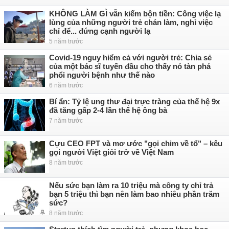
KHÔNG LÀM GÌ vẫn kiếm bộn tiền: Công việc lạ
lùng của những người trẻ chán làm, nghỉ việc
chỉ để... đứng cạnh người lạ
5 năm trước
Covid-19 nguy hiểm cả với người trẻ: Chia sẻ
của một bác sĩ tuyến đầu cho thấy nó tàn phá
phổi người bệnh như thế nào
6 năm trước
Bí ẩn: Tỷ lệ ung thư đại trực tràng của thế hệ 9x
đã tăng gấp 2-4 lần thế hệ ông bà
7 năm trước
Cựu CEO FPT và mơ ước "gọi chim về tổ" – kêu
gọi người Việt giỏi trở về Việt Nam
8 năm trước
Nếu sức bạn làm ra 10 triệu mà công ty chỉ trả
bạn 5 triệu thì bạn nên làm bao nhiêu phần trăm
sức?
8 năm trước