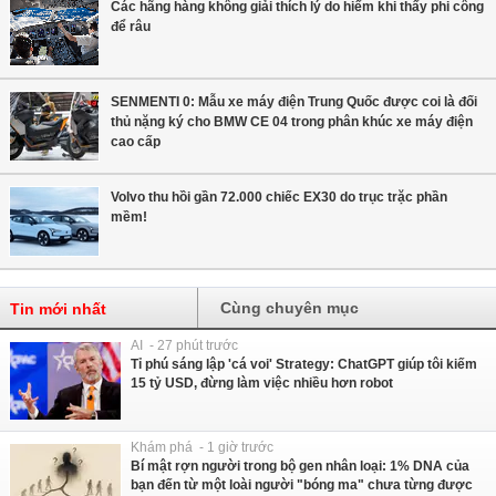
Các hãng hàng không giải thích lý do hiếm khi thấy phi công
để râu
SENMENTI 0: Mẫu xe máy điện Trung Quốc được coi là đối
thủ nặng ký cho BMW CE 04 trong phân khúc xe máy điện
cao cấp
Volvo thu hồi gần 72.000 chiếc EX30 do trục trặc phần
mềm!
Cùng chuyên mục
Tin mới nhất
AI - 27 phút trước
Tỉ phú sáng lập 'cá voi' Strategy: ChatGPT giúp tôi kiếm
15 tỷ USD, đừng làm việc nhiều hơn robot
Khám phá - 1 giờ trước
Bí mật rợn người trong bộ gen nhân loại: 1% DNA của
bạn đến từ một loài người "bóng ma" chưa từng được