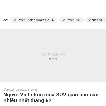
Better Choice Awards 2026
Better List
nhạc AI
Bích Câu
|
14/06/2024 | 10:33
Người Việt chọn mua SUV gầm cao nào
nhiều nhất tháng 5?