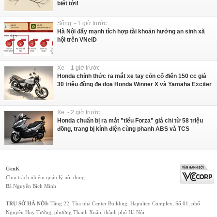
biết tới!
Sống - 1 giờ trước
Hà Nội đẩy mạnh tích hợp tài khoản hưởng an sinh xã
hội trên VNeID
Xe - 1 giờ trước
Honda chính thức ra mắt xe tay côn cổ điển 150 cc giá
30 triệu đồng đe dọa Honda Winner X và Yamaha Exciter
Xe - 2 giờ trước
Honda chuẩn bị ra mắt "tiểu Forza" giá chỉ từ 58 triệu
đồng, trang bị kính điện cùng phanh ABS và TCS
GenK
Chịu trách nhiệm quản lý nội dung:
Bà Nguyễn Bích Minh
TRỤ SỞ HÀ NỘI:
Tầng 22, Tòa nhà Center Building, Hapulico Complex, Số 01, phố
Nguyễn Huy Tưởng, phường Thanh Xuân, thành phố Hà Nội