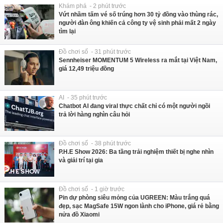
Khám phá - 2 phút trước
Vứt nhầm tấm vé số trúng hơn 30 tỷ đồng vào thùng rác,
người đàn ông khiến cả công ty vệ sinh phải mất 2 ngày
tìm lại
Đồ chơi số - 31 phút trước
Sennheiser MOMENTUM 5 Wireless ra mắt tại Việt Nam,
giá 12,49 triệu đồng
AI - 35 phút trước
Chatbot AI đang viral thực chất chỉ có một người ngồi
trả lời hàng nghìn câu hỏi
Đồ chơi số - 38 phút trước
P.H.E Show 2026: Ba tầng trải nghiệm thiết bị nghe nhìn
và giải trí tại gia
Đồ chơi số - 1 giờ trước
Pin dự phòng siêu mỏng của UGREEN: Màu trắng quá
đẹp, sạc MagSafe 15W ngon lành cho iPhone, giá rẻ bằng
nửa đồ Xiaomi