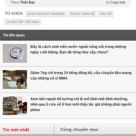
Theo
Thời Đại
Copy link
TỪ KHÓA
BODY-WEIGHT TRAINING
THẠCH THẦN VỆ
THỢ HỒ
LUYỆN TẬP THỂ HÌNH
Tin liên quan
Đây là cách sinh viên nước ngoài sống sót trong những
ngày cuối tháng. Bạn đã từng như vậy chưa?
Giảm 7kg chỉ trong 19 tiếng đồng hồ, câu chuyện liều mạng
của những võ sĩ MMA
Xem bên ngoài thì tưởng chỉ là mô hình nhà bình thường,
nhìn qua ô cửa sổ tí hon mới thấy tác giả không phải người
phàm
Cùng chuyên mục
Tin mới nhất