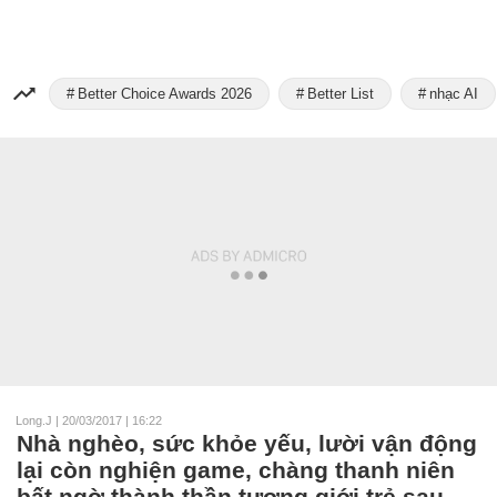
Better Choice Awards 2026
Better List
nhạc AI
Long.J
|
20/03/2017 | 16:22
Nhà nghèo, sức khỏe yếu, lười vận động
lại còn nghiện game, chàng thanh niên
bất ngờ thành thần tượng giới trẻ sau