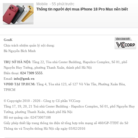
Mobile - 55 phút trước
Thông tin người đợi mua iPhone 18 Pro Max nên biết
GenK
Chịu trách nhiệm quản lý nội dung:
Bà Nguyễn Bích Minh
TRỤ SỞ HÀ NỘI:
Tầng 22, Tòa nhà Center Building, Hapulico Complex, Số 01, phố
Nguyễn Huy Tưởng, phường Thanh Xuân, thành phố Hà Nội
Điện thoại:
024 7309 5555
.
Email:
info@genk.vn
VPĐD TẠI TP.HCM:
Tầng 4, Tòa nhà 123, số 127 Võ Văn Tần, Phường Xuân Hòa,
TPHCM
© Copyright 2010 - 2026 - Công ty Cổ phần VCCorp
Tầng 17, 19, 20, 21 Toà nhà Center Building - Hapulico Complex, Số 01, phố Nguyễn Huy
Tưởng, phường Thanh Xuân, thành phố Hà Nội
Hỗ trợ quảng cáo:
02473007108
Giấy phép thiết lập trang thông tin điện tử tổng hợp trên mạng số 460/GP-TTĐT do Sở
Thông tin và Truyền thông Hà Nội cấp ngày 03/02/2016