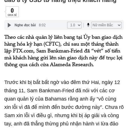
0
CHIA SẺ
Nghe đọc bài
8:02
Theo các nhà quản lý liên bang tại Ủy ban giao dịch
hàng hóa kỳ hạn (CFTC), chỉ sau một tháng thành
lập FTX.com, Sam Bankman-Fried đã “vét” số tiền
mà khách hàng gửi lên sàn giao dịch này để trục lợi
thông qua cách cửa Alameda Research.
Trước khi bị bắt bất ngờ vào đêm thứ Hai, ngày 12
tháng 11, Sam Bankman-Fried đã nói với các cơ
quan quản lý của Bahamas rằng anh ấy “vô cùng
xin lỗi vì đã để mình đến bước đường này”. Chưa rõ
Sam xin lỗi vì điều gì, nhưng khi bị áp giải và còng
tay, anh đã thẳng thừng phủ nhận hành vi lừa đảo