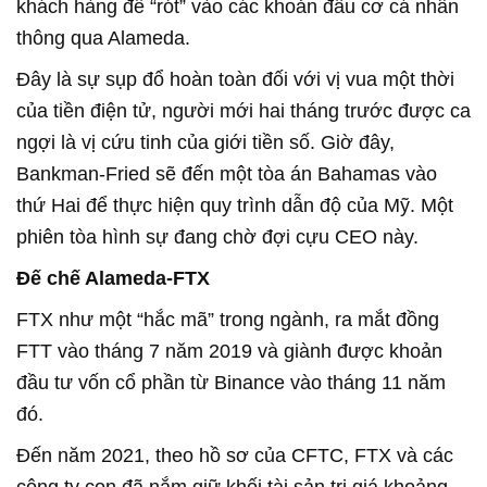
khách hàng để “rót” vào các khoản đầu cơ cá nhân
thông qua Alameda.
Đây là sự sụp đổ hoàn toàn đối với vị vua một thời
của tiền điện tử, người mới hai tháng trước được ca
ngợi là vị cứu tinh của giới tiền số. Giờ đây,
Bankman-Fried sẽ đến một tòa án Bahamas vào
thứ Hai để thực hiện quy trình dẫn độ của Mỹ. Một
phiên tòa hình sự đang chờ đợi cựu CEO này.
Đế chế Alameda-FTX
FTX như một “hắc mã” trong ngành, ra mắt đồng
FTT vào tháng 7 năm 2019 và giành được khoản
đầu tư vốn cổ phần từ Binance vào tháng 11 năm
đó.
Đến năm 2021, theo hồ sơ của CFTC, FTX và các
công ty con đã nắm giữ khối tài sản trị giá khoảng