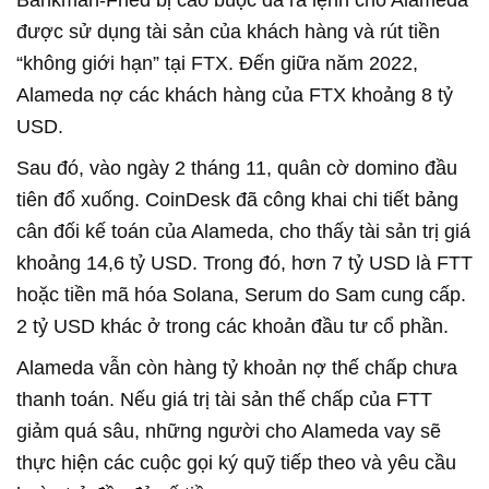
Bankman-Fried bị cáo buộc đã ra lệnh cho Alameda
được sử dụng tài sản của khách hàng và rút tiền
“không giới hạn” tại FTX. Đến giữa năm 2022,
Alameda nợ các khách hàng của FTX khoảng 8 tỷ
USD.
Sau đó, vào ngày 2 tháng 11, quân cờ domino đầu
tiên đổ xuống. CoinDesk đã công khai chi tiết bảng
cân đối kế toán của Alameda, cho thấy tài sản trị giá
khoảng 14,6 tỷ USD. Trong đó, hơn 7 tỷ USD là FTT
hoặc tiền mã hóa Solana, Serum do Sam cung cấp.
2 tỷ USD khác ở trong các khoản đầu tư cổ phần.
Alameda vẫn còn hàng tỷ khoản nợ thế chấp chưa
thanh toán. Nếu giá trị tài sản thế chấp của FTT
giảm quá sâu, những người cho Alameda vay sẽ
thực hiện các cuộc gọi ký quỹ tiếp theo và yêu cầu