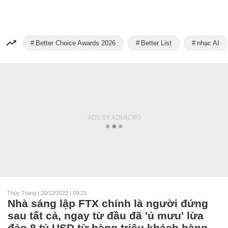
Better Choice Awards 2026
Better List
nhạc AI
Thùy Trang
|
20/12/2022 | 09:21
Nhà sáng lập FTX chính là người đứng
sau tất cả, ngay từ đầu đã 'ủ mưu' lừa
đảo 8 tỷ USD từ hàng triệu khách hàng