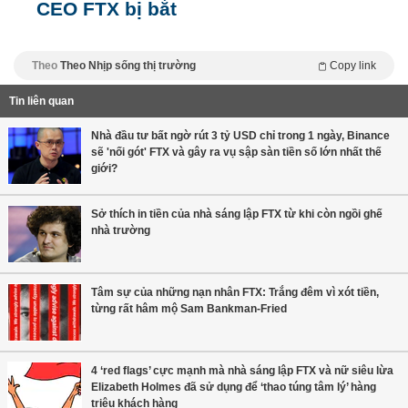
CEO FTX bị bắt
Theo
Theo Nhịp sống thị trường
Copy link
Tin liên quan
Nhà đầu tư bất ngờ rút 3 tỷ USD chỉ trong 1 ngày, Binance
sẽ 'nối gót' FTX và gây ra vụ sập sàn tiền số lớn nhất thế
giới?
Sở thích in tiền của nhà sáng lập FTX từ khi còn ngồi ghế
nhà trường
Tâm sự của những nạn nhân FTX: Trắng đêm vì xót tiền,
từng rất hâm mộ Sam Bankman-Fried
4 ‘red flags’ cực mạnh mà nhà sáng lập FTX và nữ siêu lừa
Elizabeth Holmes đã sử dụng để ‘thao túng tâm lý’ hàng
triệu khách hàng