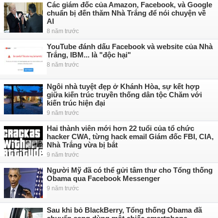
Các giám đốc của Amazon, Facebook, và Google
chuẩn bị đến thăm Nhà Trắng để nói chuyện về
AI
8 năm trước
YouTube đánh dấu Facebook và website của Nhà
Trắng, IBM... là "độc hại"
8 năm trước
Ngôi nhà tuyệt đẹp ở Khánh Hòa, sự kết hợp
giữa kiến trúc truyền thống dân tộc Chăm với
kiến trúc hiện đại
9 năm trước
Hai thành viên mới hơn 22 tuổi của tổ chức
hacker CWA, từng hack email Giám đốc FBI, CIA,
Nhà Trắng vừa bị bắt
9 năm trước
Người Mỹ đã có thể gửi tâm thư cho Tổng thống
Obama qua Facebook Messenger
9 năm trước
Sau khi bỏ BlackBerry, Tổng thống Obama đã