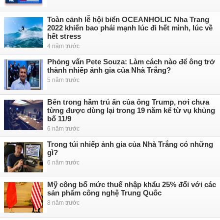
Toàn cảnh lễ hội biển OCEANHOLIC Nha Trang
2022 khiến bao phái mạnh lúc đi hết mình, lúc về
hết stress
4 năm trước
Phỏng vấn Pete Souza: Làm cách nào để ông trở
thành nhiếp ảnh gia của Nhà Trắng?
5 năm trước
Bên trong hầm trú ẩn của ông Trump, nơi chưa
từng được dùng lại trong 19 năm kể từ vụ khủng
bố 11/9
6 năm trước
Trong túi nhiếp ảnh gia của Nhà Trắng có những
gì?
6 năm trước
Mỹ công bố mức thuế nhập khẩu 25% đối với các
sản phẩm công nghệ Trung Quốc
8 năm trước