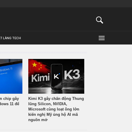
ẬT LÀNG TECH
n chip gây
Kimi K3 gây chấn động Thung
ndows 11 để
lũng Silicon, NVIDIA,
Microsoft cùng loạt ông lớn
kiến nghị Mỹ ủng hộ AI mã
nguồn mở