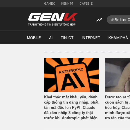
GAMEK
KENH14
CAFEBIZ
Better 
MOBILE
AI
TIN ICT
INTERNET
KHÁM PHÁ
Khai thác mật khẩu yếu, đánh
Được tạo ra t
cắp thông tin đăng nhập, phát
cuốn sách bị 
tán mã độc lên PyPI: Claude
tiêu hủy, Cla
đã xâm nhập 3 công ty thật
mình được xâ
trước khi Anthropic phát hiện
tro tàn của th