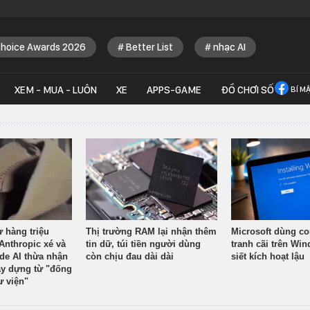
Choice Awards 2026
Better List
nhạc AI
XEM - MUA - LUÔN
XE
APPS-GAME
ĐỒ CHƠI SỐ
BÍ M
ừ hàng triệu
Thị trường RAM lại nhận thêm
Microsoft dùng co
Anthropic xé và
tin dữ, túi tiền người dùng
tranh cãi trên Wi
ude AI thừa nhận
còn chịu đau dài dài
siết kích hoạt lậu
y dựng từ "đống
ư viện"