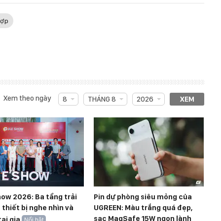
hợp
Xem theo ngày
8
THÁNG 8
2026
XEM
how 2026: Ba tầng trải
Pin dự phòng siêu mỏng của
thiết bị nghe nhìn và
UGREEN: Màu trắng quá đẹp,
sạc MagSafe 15W ngon lành
tại gia
Nổi bật