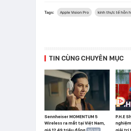
Apple Vision Pro
kính thực tế hỗn 
Tags:
TIN CÙNG CHUYÊN MỤC
Sennheiser MOMENTUM 5
P.H.E S
Wireless ra mắt tại Việt Nam,
nghiệm 
giá 12,49 triệu đồng
giải trí 
Nổi bật