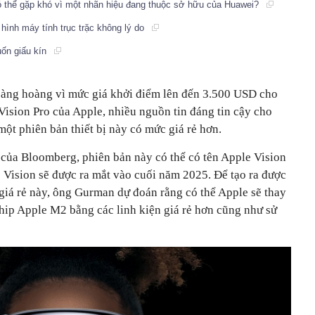
ó thể gặp khó vì một nhãn hiệu đang thuộc sở hữu của Huawei?
hình máy tính trục trặc không lý do
uốn giấu kín
bàng hoàng vì mức giá khởi điểm lên đến 3.500 USD cho
Vision Pro của Apple, nhiều nguồn tin đáng tin cậy cho
một phiên bản thiết bị này có mức giá rẻ hơn.
ủa Bloomberg, phiên bản này có thể có tên Apple Vision
 Vision sẽ được ra mắt vào cuối năm 2025. Để tạo ra được
giá rẻ này, ông Gurman dự đoán rằng có thể Apple sẽ thay
ip Apple M2 bằng các linh kiện giá rẻ hơn cũng như sử